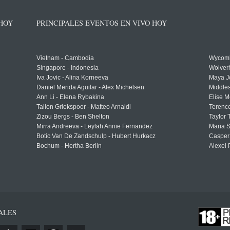
 HOY
PRINCIPALES EVENTOS EN VIVO HOY
Vietnam - Cambodia
Wycomb
Singapore - Indonesia
Wolver
Iva Jovic - Alina Korneeva
Maya J
Daniel Merida Aguilar - Alex Michelsen
Middle
Ann Li - Elena Rybakina
Elise M
Tallon Griekspoor - Matteo Arnaldi
Terenc
Zizou Bergs - Ben Shelton
Taylor 
Mirra Andreeva - Leylah Annie Fernandez
Maria S
Botic Van De Zandschulp - Hubert Hurkacz
Casper
Bochum - Hertha Berlin
Alexei 
ALES