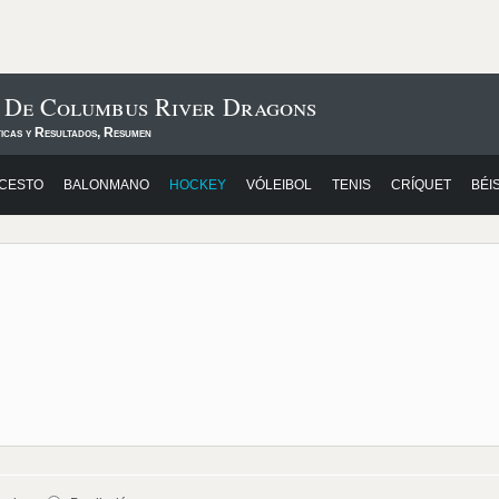
s De Columbus River Dragons
ticas y Resultados, Resumen
CESTO
BALONMANO
HOCKEY
VÓLEIBOL
TENIS
CRÍQUET
BÉI