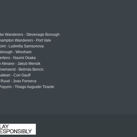
e Wanderers - Stevenage Borough
hampton Wanderers - Port Vale
oint - Ludmilla Samsonova
sbrough - Wrexham
ertens - Naomi Osaka
e Atmane - Jakub Mensik
Townsend - Belinda Bencic
akkari - Cori Gauff
 Ruud - Joao Fonseca
Popyrin - Thiago Augustin Tirante