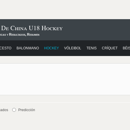
s De China U18 Hockey
ticas y Resultados, Resumen
CESTO
BALONMANO
HOCKEY
VÓLEIBOL
TENIS
CRÍQUET
BÉI
cados
Predicción