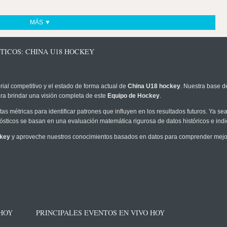
MÁS ▼
TICOS: CHINA U18 HOCKEY
rial competitivo y el estado de forma actual de
China U18 hockey
. Nuestra base d
ra brindar una visión completa de este
Equipo de Hockey
.
as métricas para identificar patrones que influyen en los resultados futuros. Ya sea 
onósticos se basan en una evaluación matemática rigurosa de datos históricos e ind
ckey
y aproveche nuestros conocimientos basados en datos para comprender mejor 
 HOY
PRINCIPALES EVENTOS EN VIVO HOY