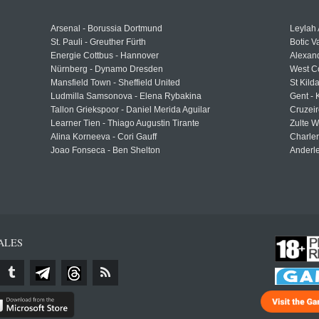
Arsenal - Borussia Dortmund
Leylah
St. Pauli - Greuther Fürth
Botic V
Energie Cottbus - Hannover
Alexand
Nürnberg - Dynamo Dresden
West C
Mansfield Town - Sheffield United
St Kild
Ludmilla Samsonova - Elena Rybakina
Gent -
Tallon Griekspoor - Daniel Merida Aguilar
Cruzeir
Learner Tien - Thiago Augustin Tirante
Zulte 
Alina Korneeva - Cori Gauff
Charle
Joao Fonseca - Ben Shelton
Anderle
ALES