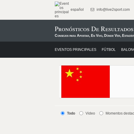
español
info@live2sport.com
Pronósticos De Resultado
Consejos para Apostar, En Vivo, Dónde Ver, Estadís
EVENTOS PRINCIPALES
FÚTBOL
BALON
Todo
Video
Momentos desta