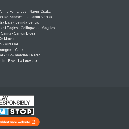
 Annie Fernandez - Naomi Osaka
an De Zandschulp - Jakub Mensik
ra Eala - Belinda Bencic
oast Eagles - Collingwood Magpies
a Saints - Carlton Blues
 KV Mechelen
o - Mirassol
Waregem - Genk
roi - Oud-Heverlee Leuven
cht - RAAL La Louvière