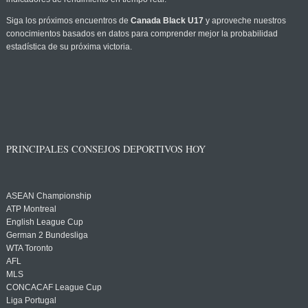
Siga los próximos encuentros de
Canada Black U17
y aproveche nuestros
conocimientos basados en datos para comprender mejor la probabilidad
estadística de su próxima victoria.
PRINCIPALES CONSEJOS DEPORTIVOS HOY
ASEAN Championship
ATP Montreal
English League Cup
German 2 Bundesliga
WTA Toronto
AFL
MLS
CONCACAF League Cup
Liga Portugal