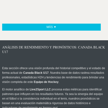
MÁS ▼
ANÁLISIS DE RENDIMIENTO Y PRONÓSTICOS: CANADA BLACK
U17
Esta sección ofrece una visión profunda del historial competitivo y el estado de
forma actual de
Canada Black U17
. Nuestra base de datos rastrea resultados
profesionales, estadísticas H2H y tendencias de rendimiento para brindar una
visión completa de este
Equipo de Hockey
.
El motor analítico de
Live2Sport LLC
procesa estas métricas para identificar
patrones que influyen en los resultados futuros. Ya sea la sinergia del equipo
en el fútbol o la consistencia individual en el tenis, nuestros pronósticos se
basan en una evaluación matemática rigurosa de datos históricos e
indicadores de rendimiento en tiempo real.