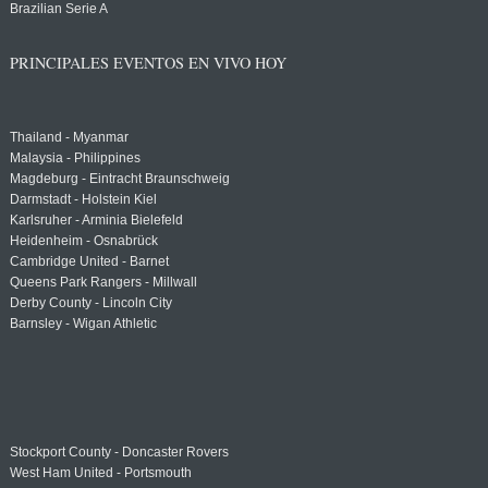
Brazilian Serie A
PRINCIPALES EVENTOS EN VIVO HOY
Thailand - Myanmar
Malaysia - Philippines
Magdeburg - Eintracht Braunschweig
Darmstadt - Holstein Kiel
Karlsruher - Arminia Bielefeld
Heidenheim - Osnabrück
Cambridge United - Barnet
Queens Park Rangers - Millwall
Derby County - Lincoln City
Barnsley - Wigan Athletic
Stockport County - Doncaster Rovers
West Ham United - Portsmouth