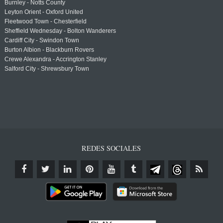
Burnley - Notts County
Leyton Orient - Oxford United
Fleetwood Town - Chesterfield
Sheffield Wednesday - Bolton Wanderers
Cardiff City - Swindon Town
Burton Albion - Blackburn Rovers
Crewe Alexandra - Accrington Stanley
Salford City - Shrewsbury Town
REDES SOCIALES