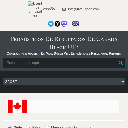
español
info@live2sport.com
Pronósticos De Resultados De Canada
Black U17
Consejos para Apostar, En Vivo, Dónde Ver, Estadísticas y Resultados, Resumen
Todo
Video
Momentos destacados