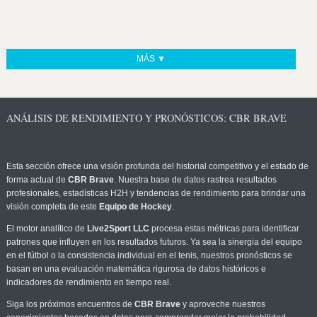
MÁS ▼
ANÁLISIS DE RENDIMIENTO Y PRONÓSTICOS: CBR BRAVE
Esta sección ofrece una visión profunda del historial competitivo y el estado de
forma actual de
CBR Brave
. Nuestra base de datos rastrea resultados
profesionales, estadísticas H2H y tendencias de rendimiento para brindar una
visión completa de este
Equipo de Hockey
.
El motor analítico de
Live2Sport LLC
procesa estas métricas para identificar
patrones que influyen en los resultados futuros. Ya sea la sinergia del equipo
en el fútbol o la consistencia individual en el tenis, nuestros pronósticos se
basan en una evaluación matemática rigurosa de datos históricos e
indicadores de rendimiento en tiempo real.
Siga los próximos encuentros de
CBR Brave
y aproveche nuestros