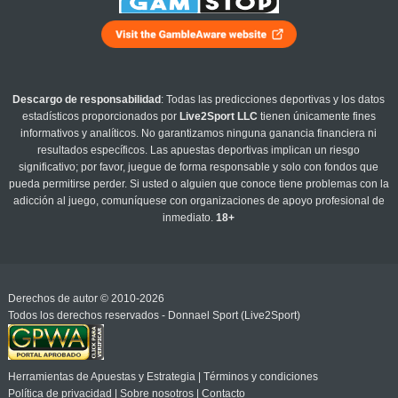
Descargo de responsabilidad
: Todas las predicciones deportivas y los datos
estadísticos proporcionados por
Live2Sport LLC
tienen únicamente fines
informativos y analíticos. No garantizamos ninguna ganancia financiera ni
resultados específicos. Las apuestas deportivas implican un riesgo
significativo; por favor, juegue de forma responsable y solo con fondos que
pueda permitirse perder. Si usted o alguien que conoce tiene problemas con la
adicción al juego, comuníquese con organizaciones de apoyo profesional de
inmediato.
18+
Derechos de autor © 2010-2026
Todos los derechos reservados - Donnael Sport (Live2Sport)
Herramientas de Apuestas y Estrategia
|
Términos y condiciones
Política de privacidad
|
Sobre nosotros
|
Contacto