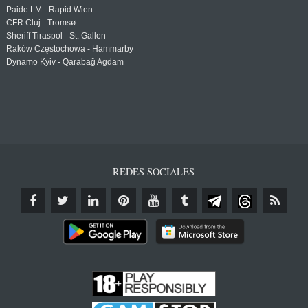
Paide LM - Rapid Wien
CFR Cluj - Tromsø
Sheriff Tiraspol - St. Gallen
Raków Częstochowa - Hammarby
Dynamo Kyiv - Qarabağ Agdam
REDES SOCIALES