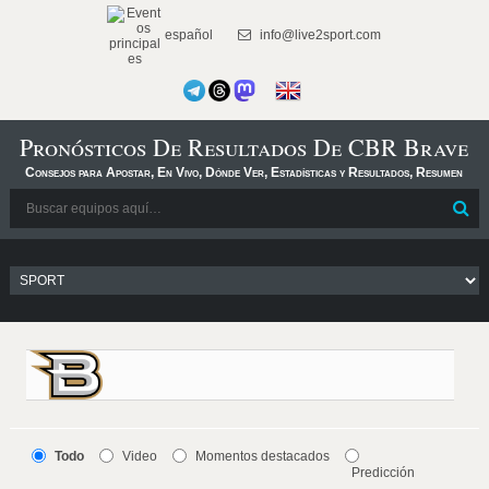
español
info@live2sport.com
Pronósticos De Resultados De CBR Brave
Consejos para Apostar, En Vivo, Dónde Ver, Estadísticas y Resultados, Resumen
Todo
Video
Momentos destacados
Predicción