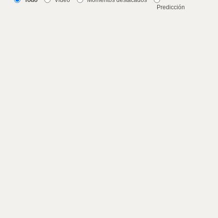
Todo
Video
Momentos destacados
Predicción