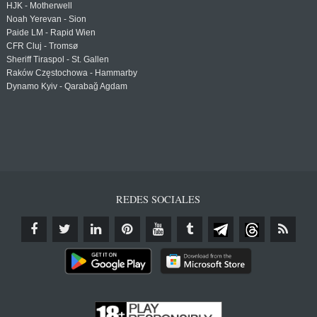
HJK - Motherwell
Noah Yerevan - Sion
Paide LM - Rapid Wien
CFR Cluj - Tromsø
Sheriff Tiraspol - St. Gallen
Raków Częstochowa - Hammarby
Dynamo Kyiv - Qarabağ Agdam
REDES SOCIALES