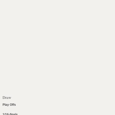
Draw
Play Offs
1/16-finals