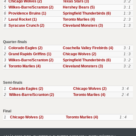
4
Chicago Wolves (2)
Texas Stars (3)
3 : 2
5
Wilkes-Barre/Scranton (2)
Hershey Bears (5)
3 : 1
6
Providence Bruins (1)
Springfield Thunderbirds (6)
1 : 3
7
Laval Rocket (1)
Toronto Marlies (4)
2 : 3
8
Syracuse Crunch (2)
Cleveland Monsters (3)
1 : 3
Quarter-finals
1
Colorado Eagles (2)
Coachella Valley Firebirds (4)
3 : 1
2
Grand Rapids Griffins (1)
Chicago Wolves (2)
1 : 3
3
Wilkes-Barre/Scranton (2)
Springfield Thunderbirds (6)
3 : 2
4
Toronto Marlies (4)
Cleveland Monsters (3)
3 : 2
Semi-finals
1
Colorado Eagles (2)
Chicago Wolves (2)
3 : 4
2
Wilkes-Barre/Scranton (2)
Toronto Marlies (4)
2 : 4
Final
1
Chicago Wolves (2)
Toronto Marlies (4)
1 : 4