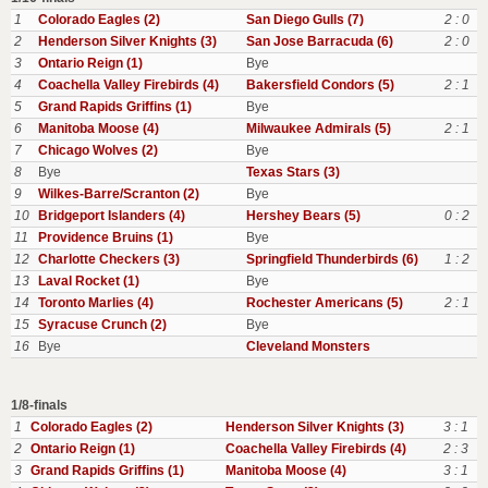
1
Colorado Eagles (2)
San Diego Gulls (7)
2 : 0
2
Henderson Silver Knights (3)
San Jose Barracuda (6)
2 : 0
3
Ontario Reign (1)
Bye
4
Coachella Valley Firebirds (4)
Bakersfield Condors (5)
2 : 1
5
Grand Rapids Griffins (1)
Bye
6
Manitoba Moose (4)
Milwaukee Admirals (5)
2 : 1
7
Chicago Wolves (2)
Bye
8
Bye
Texas Stars (3)
9
Wilkes-Barre/Scranton (2)
Bye
10
Bridgeport Islanders (4)
Hershey Bears (5)
0 : 2
11
Providence Bruins (1)
Bye
12
Charlotte Checkers (3)
Springfield Thunderbirds (6)
1 : 2
13
Laval Rocket (1)
Bye
14
Toronto Marlies (4)
Rochester Americans (5)
2 : 1
15
Syracuse Crunch (2)
Bye
16
Bye
Cleveland Monsters
1/8-finals
1
Colorado Eagles (2)
Henderson Silver Knights (3)
3 : 1
2
Ontario Reign (1)
Coachella Valley Firebirds (4)
2 : 3
3
Grand Rapids Griffins (1)
Manitoba Moose (4)
3 : 1