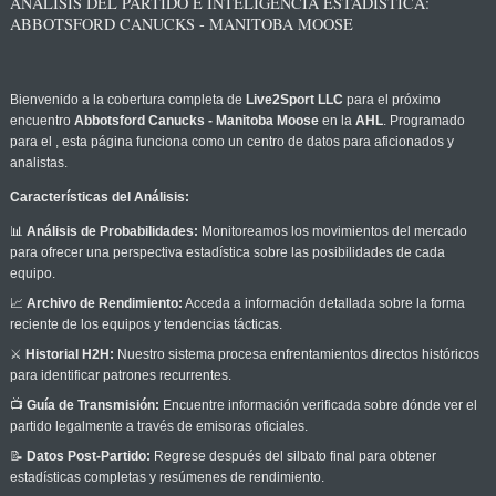
ANÁLISIS DEL PARTIDO E INTELIGENCIA ESTADÍSTICA:
ABBOTSFORD CANUCKS - MANITOBA MOOSE
Bienvenido a la cobertura completa de
Live2Sport LLC
para el próximo
encuentro
Abbotsford Canucks - Manitoba Moose
en la
AHL
. Programado
para el
, esta página funciona como un centro de datos para aficionados y
analistas.
Características del Análisis:
📊
Análisis de Probabilidades:
Monitoreamos los movimientos del mercado
para ofrecer una perspectiva estadística sobre las posibilidades de cada
equipo.
📈
Archivo de Rendimiento:
Acceda a información detallada sobre la forma
reciente de los equipos y tendencias tácticas.
⚔️
Historial H2H:
Nuestro sistema procesa enfrentamientos directos históricos
para identificar patrones recurrentes.
📺
Guía de Transmisión:
Encuentre información verificada sobre dónde ver el
partido legalmente a través de emisoras oficiales.
📝
Datos Post-Partido:
Regrese después del silbato final para obtener
estadísticas completas y resúmenes de rendimiento.