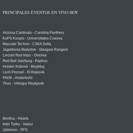
PRINCIPALES EVENTOS EN VIVO HOY
Arizona Cardinals - Carolina Panthers
KuPS Kuopio - Universitatea Craiova
Maccabi Tel Aviv - CSKA Sofia
Jagiellonia Białystok - Glasgow Rangers
Lincoln Red Imps - Omonia
Red Bull Salzburg - Paphos
Hradec Králové - Beşiktaş
Lech Poznań - KÍ Klaksvík
PAOK - Anderlecht
Thun - Vikingur Reykjavik
Benfica - Hearts
Inter Turku - Vaduz
Jablonec - RFS