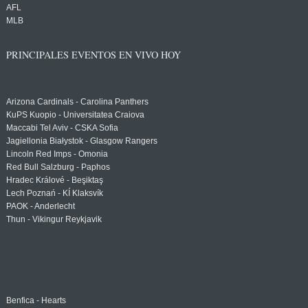
AFL
MLB
PRINCIPALES EVENTOS EN VIVO HOY
Arizona Cardinals - Carolina Panthers
KuPS Kuopio - Universitatea Craiova
Maccabi Tel Aviv - CSKA Sofia
Jagiellonia Białystok - Glasgow Rangers
Lincoln Red Imps - Omonia
Red Bull Salzburg - Paphos
Hradec Králové - Beşiktaş
Lech Poznań - KÍ Klaksvík
PAOK - Anderlecht
Thun - Vikingur Reykjavik
Benfica - Hearts