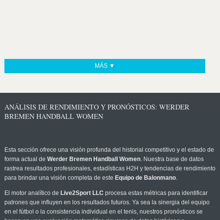
MÁS ▼
ANÁLISIS DE RENDIMIENTO Y PRONÓSTICOS: WERDER
BREMEN HANDBALL WOMEN
Esta sección ofrece una visión profunda del historial competitivo y el estado de
forma actual de
Werder Bremen Handball Women
. Nuestra base de datos
rastrea resultados profesionales, estadísticas H2H y tendencias de rendimiento
para brindar una visión completa de este
Equipo de Balonmano
.
El motor analítico de
Live2Sport LLC
procesa estas métricas para identificar
patrones que influyen en los resultados futuros. Ya sea la sinergia del equipo
en el fútbol o la consistencia individual en el tenis, nuestros pronósticos se