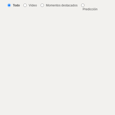
Todo
Video
Momentos destacados
Predicción