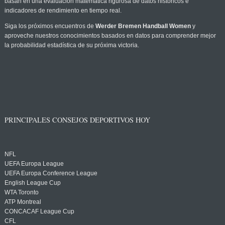
basan en una evaluación matemática rigurosa de datos históricos e
indicadores de rendimiento en tiempo real.
Siga los próximos encuentros de
Werder Bremen Handball Women
y
aproveche nuestros conocimientos basados en datos para comprender mejor
la probabilidad estadística de su próxima victoria.
PRINCIPALES CONSEJOS DEPORTIVOS HOY
NFL
UEFA Europa League
UEFA Europa Conference League
English League Cup
WTA Toronto
ATP Montreal
CONCACAF League Cup
CFL