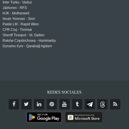
Inter Turku - Vaduz
Jablonec - RFS
HJK - Motherwell
Noah Yerevan - Sion
Paide LM - Rapid Wien
CFR Cluj - Tromsø
Sheriff Tiraspol - St. Gallen
Raków Częstochowa - Hammarby
Dynamo Kyiv - Qarabağ Agdam
REDES SOCIALES