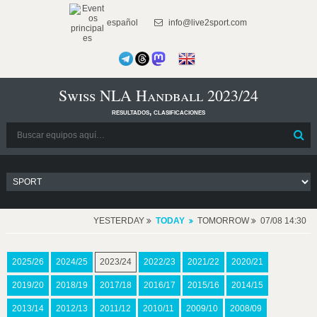
español
info@live2sport.com
Swiss NLA Handball 2023/24
resultados, clasificaciones
YESTERDAY
TODAY
TOMORROW
07/08 14:30
2025/26
2024/25
2023/24
2022/23
2021/22
2020/21
2019/20
2018/19
2017/18
2016/17
2015/16
2014/15
2013/14
2012/13
2011/12
2010/11
2009/10
2008/09