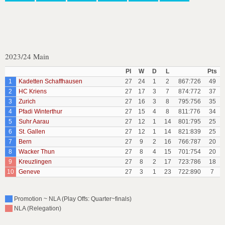
2023/24 Main
Pl
W
D
L
Pts
1
Kadetten Schaffhausen
27
24
1
2
867:726
49
2
HC Kriens
27
17
3
7
874:772
37
3
Zurich
27
16
3
8
795:756
35
4
Pfadi Winterthur
27
15
4
8
811:776
34
5
Suhr Aarau
27
12
1
14
801:795
25
6
St. Gallen
27
12
1
14
821:839
25
7
Bern
27
9
2
16
766:787
20
8
Wacker Thun
27
8
4
15
701:754
20
9
Kreuzlingen
27
8
2
17
723:786
18
10
Geneve
27
3
1
23
722:890
7
Promotion ~ NLA (Play Offs: Quarter~finals)
NLA (Relegation)