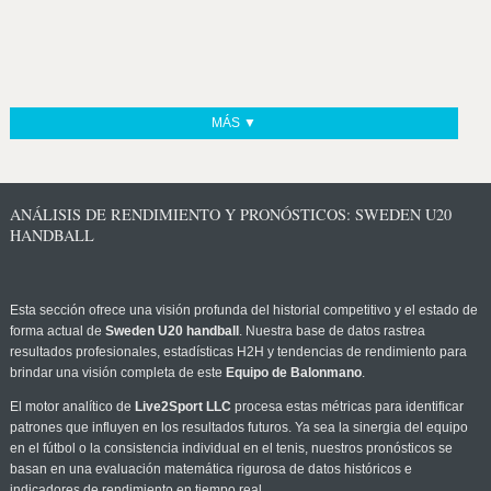
MÁS ▼
ANÁLISIS DE RENDIMIENTO Y PRONÓSTICOS: SWEDEN U20
HANDBALL
Esta sección ofrece una visión profunda del historial competitivo y el estado de
forma actual de
Sweden U20 handball
. Nuestra base de datos rastrea
resultados profesionales, estadísticas H2H y tendencias de rendimiento para
brindar una visión completa de este
Equipo de Balonmano
.
El motor analítico de
Live2Sport LLC
procesa estas métricas para identificar
patrones que influyen en los resultados futuros. Ya sea la sinergia del equipo
en el fútbol o la consistencia individual en el tenis, nuestros pronósticos se
basan en una evaluación matemática rigurosa de datos históricos e
indicadores de rendimiento en tiempo real.