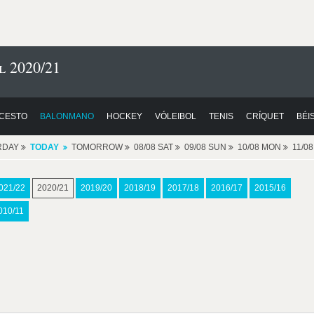
l 2020/21
CESTO
BALONMANO
HOCKEY
VÓLEIBOL
TENIS
CRÍQUET
BÉI
RDAY
TODAY
TOMORROW
08/08 SAT
09/08 SUN
10/08 MON
11/0
021/22
2020/21
2019/20
2018/19
2017/18
2016/17
2015/16
010/11