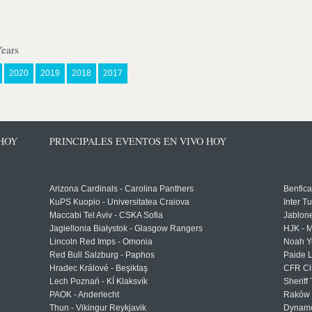
Years
2020
2019
2018
2017
 HOY
PRINCIPALES EVENTOS EN VIVO HOY
Arizona Cardinals - Carolina Panthers
Benfica
KuPS Kuopio - Universitatea Craiova
Inter T
Maccabi Tel Aviv - CSKA Sofia
Jablon
Jagiellonia Białystok - Glasgow Rangers
HJK - M
Lincoln Red Imps - Omonia
Noah Y
Red Bull Salzburg - Paphos
Paide 
Hradec Králové - Beşiktaş
CFR Cl
Lech Poznań - KÍ Klaksvík
Sheriff 
PAOK - Anderlecht
Raków 
Thun - Vikingur Reykjavik
Dynamo