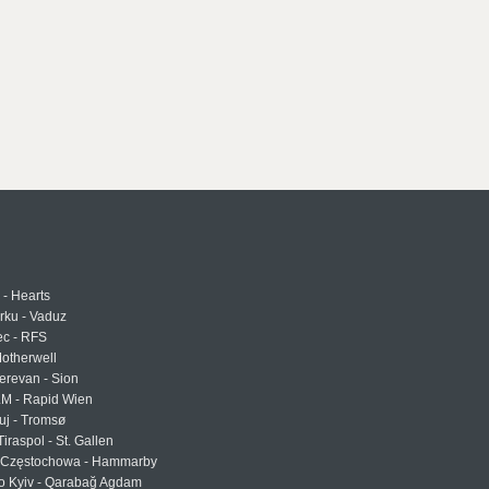
 - Hearts
urku - Vaduz
ec - RFS
otherwell
erevan - Sion
LM - Rapid Wien
uj - Tromsø
Tiraspol - St. Gallen
Częstochowa - Hammarby
 Kyiv - Qarabağ Agdam