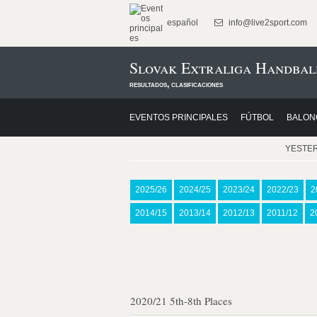
español
info@live2sport.com
Slovak Extraliga Handbal
resultados, clasificaciones
EVENTOS PRINCIPALES
FÚTBOL
BALON
YESTE
2025/26
2024/25
2023/24
2022/23
2
2014/15
2013/14
2012/13
2011/12
2
2020/21 5th-8th Places