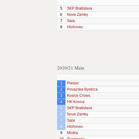
5
SKP Bratislava
6
Nove Zamky
7
Sala
8
Hlohovec
2020/21 Main
1
Presov
2
Povazska Bystrica
3
Kosice Crows
4
HK Kosice
5
SKP Bratislava
6
Nove Zamky
7
Sala
8
Hlohovec
9
Modra