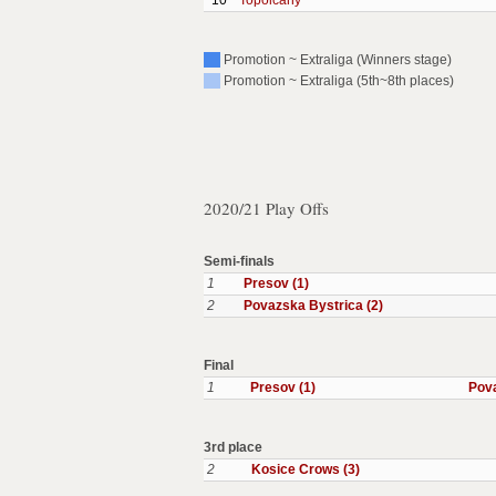
10
Topolcany
Promotion ~ Extraliga (Winners stage)
Promotion ~ Extraliga (5th~8th places)
2020/21 Play Offs
Semi-finals
1
Presov (1)
2
Povazska Bystrica (2)
Final
1
Presov (1)
Pova
3rd place
2
Kosice Crows (3)