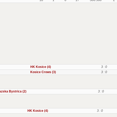
18
1
0
17
386:580
2
HK Kosice (4)
3 : 0
Kosice Crows (3)
3 : 0
zska Bystrica (2)
3 : 0
HK Kosice (4)
3 : 0