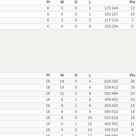
Pl
W
D
L
Pts
6
5
0
1
170:144
13
6
4
0
2
163:157
10
6
3
0
3
177:170
7
6
0
0
6
165:204
0
Pl
W
D
L
Pts
18
18
0
0
618:332
36
18
14
0
4
529:413
28
18
11
1
6
502:489
23
18
9
1
8
458:483
19
18
9
1
8
453:452
19
18
9
0
9
485:522
18
18
8
0
10
515:516
16
18
5
1
12
483:562
11
18
4
0
14
435:515
8