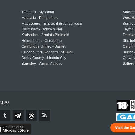
Thailand - Myanmar
Stockpo
Malaysia - Philippines
West H
Magdeburg - Eintracht Braunschweig
Burnley
Darmstadt - Holstein Kiel
Leyton 
Karlsruher - Arminia Bielefeld
Fleetwo
Heidenheim - Osnabrück
Sheffi
Cambridge United - Barnet
Cardiff
Queens Park Rangers - Millwall
Burton 
Derby County - Lincoln City
Crewe A
Barnsley - Wigan Athletic
Salford
ALES