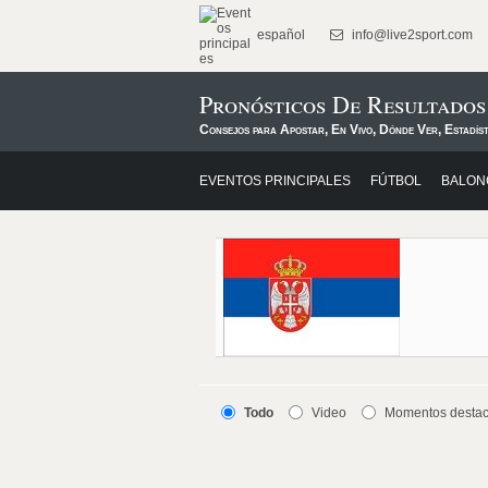
español
info@live2sport.com
Pronósticos De Resultado
Consejos para Apostar, En Vivo, Dónde Ver, Estadís
EVENTOS PRINCIPALES
FÚTBOL
BALON
Todo
Video
Momentos desta