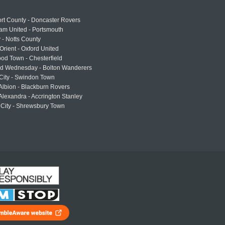
rt County - Doncaster Rovers
am United - Portsmouth
 - Notts County
Orient - Oxford United
od Town - Chesterfield
eld Wednesday - Bolton Wanderers
 City - Swindon Town
Albion - Blackburn Rovers
lexandra - Accrington Stanley
 City - Shrewsbury Town