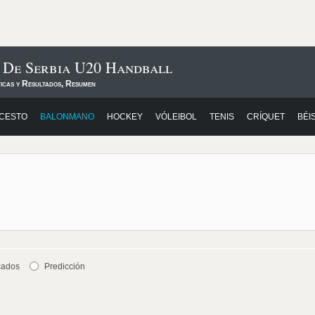
s De Serbia U20 Handball
ticas y Resultados, Resumen
CESTO
BALONMANO
HOCKEY
VÓLEIBOL
TENIS
CRÍQUET
BÉI
cados
Predicción