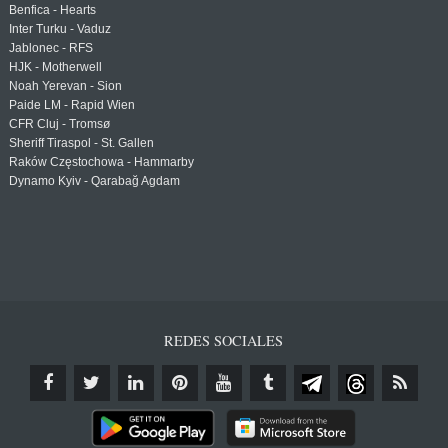
Benfica - Hearts
Inter Turku - Vaduz
Jablonec - RFS
HJK - Motherwell
Noah Yerevan - Sion
Paide LM - Rapid Wien
CFR Cluj - Tromsø
Sheriff Tiraspol - St. Gallen
Raków Częstochowa - Hammarby
Dynamo Kyiv - Qarabağ Agdam
REDES SOCIALES