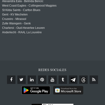
Alexandra Eala - Belinda Bencic
West Coast Eagles - Collingwood Magpies
St Kilda Saints - Carlton Blues
Gent - KV Mechelen
Cruzeiro - Mirassol
Zulte Waregem - Genk
Charleroi - Oud-Heverlee Leuven
Anderlecht - RAAL La Louvière
REDES SOCIALES