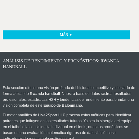
MÁS ▼
ANÁLISIS DE RENDIMIENTO Y PRONÓSTICOS: RWANDA
HANDBALL
Esta sección ofrece una visión profunda del historial competitivo y el estado de
forma actual de
Rwanda handball
. Nuestra base de datos rastrea resultados
profesionales, estadísticas H2H y tendencias de rendimiento para brindar una
visión completa de este
Equipo de Balonmano
.
El motor analítico de
Live2Sport LLC
procesa estas métricas para identificar
patrones que influyen en los resultados futuros. Ya sea la sinergia del equipo
en el fútbol o la consistencia individual en el tenis, nuestros pronósticos se
basan en una evaluación matemática rigurosa de datos históricos e
indicadores de rendimiento en tiempo real.