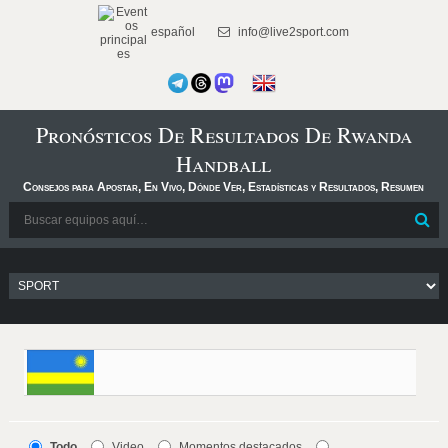
español
info@live2sport.com
Pronósticos De Resultados De Rwanda
Handball
Consejos para Apostar, En Vivo, Dónde Ver, Estadísticas y Resultados, Resumen
Todo
Video
Momentos destacados