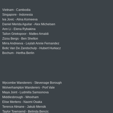
Vietnam - Cambodia
Singapore - Indonesia
Iva Jovic - Alina Korneeva
Daniel Merida Aguilar - Alex Michelsen
Ann Li - Elena Rybakina
Tallon Griekspoor - Matteo Arnaldi
Zizou Bergs - Ben Shelton
Mirra Andreeva - Leylah Annie Fernandez
Botic Van De Zandschulp - Hubert Hurkacz
Bochum - Hertha Berlin
Wycombe Wanderers - Stevenage Borough
Wolverhampton Wanderers - Port Vale
Maya Joint - Ludmilla Samsonova
Middlesbrough - Wrexham
Elise Mertens - Naomi Osaka
Terence Atmane - Jakub Mensik
Taylor Townsend - Belinda Bencic