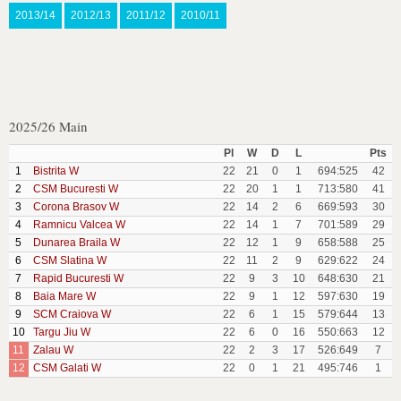
2013/14
2012/13
2011/12
2010/11
2025/26 Main
Pl
W
D
L
Pts
1
Bistrita W
22
21
0
1
694:525
42
2
CSM Bucuresti W
22
20
1
1
713:580
41
3
Corona Brasov W
22
14
2
6
669:593
30
4
Ramnicu Valcea W
22
14
1
7
701:589
29
5
Dunarea Braila W
22
12
1
9
658:588
25
6
CSM Slatina W
22
11
2
9
629:622
24
7
Rapid Bucuresti W
22
9
3
10
648:630
21
8
Baia Mare W
22
9
1
12
597:630
19
9
SCM Craiova W
22
6
1
15
579:644
13
10
Targu Jiu W
22
6
0
16
550:663
12
11
Zalau W
22
2
3
17
526:649
7
12
CSM Galati W
22
0
1
21
495:746
1