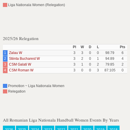
Liga Nationala Women (Relegation)
2025/26 Relegation
Pl
W
D
L
Pts
1
Zalau W
3
3
0
0
98:79
6
2
Stiinta Bucharest W
3
2
0
1
94:89
4
3
CSM Galati W
3
1
0
2
79:85
2
4
CSM Roman W
3
0
0
3
87:105
0
Promotion ~ Liga Nationala Women
Relegation
All Romanian Liga Nationala Handball Women Events By Years
2026
2025
2024
2023
2022
2021
2020
2019
2018