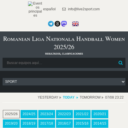
español
info@live2sport.com
Romanian Liga Nationala Handball Women
2025/26
resultados, clasificaciones
YESTERDAY
TODAY
TOMORROW
07/08 23:22
2025/26
2024/25
2023/24
2022/23
2021/22
2020/21
2019/20
2018/19
2017/18
2016/17
2015/16
2014/15