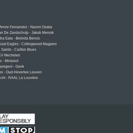
 Annie Fernandez - Naomi Osaka
an De Zandschulp - Jakub Mensik
ra Eala - Belinda Bencic
oast Eagles - Collingwood Magpies
a Saints - Carlton Blues
 KV Mechelen
o - Mirassol
Waregem - Genk
roi - Oud-Heverlee Leuven
cht - RAAL La Louvière