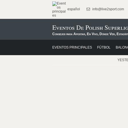
español
info@live2sport.com
Eventos De Polish Superl
Consejos para Apostar, En Vivo, Dónde Ver, Estadís
EVENTOS PRINCIPALES
FÚTBOL
BALON
YEST