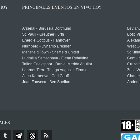
 HOY
PRINCIPALES EVENTOS EN VIVO HOY
Arsenal - Borussia Dortmund
Leylah
St. Pauli - Greuther Fürth
Botic V
Energie Cottbus - Hannover
Alexand
Nürnberg - Dynamo Dresden
West C
Mansfield Town - Sheffield United
St Kild
Ludmilla Samsonova - Elena Rybakina
Gent -
Tallon Griekspoor - Daniel Merida Aguilar
Cruzeir
Learner Tien - Thiago Augustin Tirante
Zulte 
Alina Korneeva - Cori Gauff
Charle
Joao Fonseca - Ben Shelton
Anderle
ALES