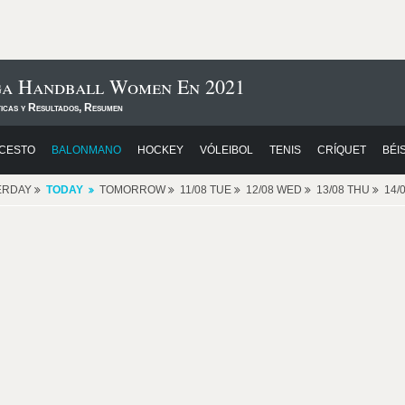
iga Handball Women En 2021
ticas y Resultados, Resumen
CESTO
BALONMANO
HOCKEY
VÓLEIBOL
TENIS
CRÍQUET
BÉI
ERDAY
TODAY
TOMORROW
11/08 TUE
12/08 WED
13/08 THU
14/