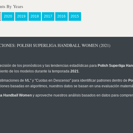
nts By Years
2020
2019
2018
2017
2016
2015
CIONES: POLISH SUPERLIGA HANDBALL WOMEN (2021)
ecisión de los pronósticos y las tendencias estadísticas para
Polish Superliga Ha
imiento de los modelos durante la temporada
2021
.
timaciones de ML" y "Cuotas en Descenso" para identificar patrones dentro de
Po
iones basadas en algoritmos, nuestros datos se basan en una evaluación matemáti
iga Handball Women
y aproveche nuestros análisis basados en datos para comprend