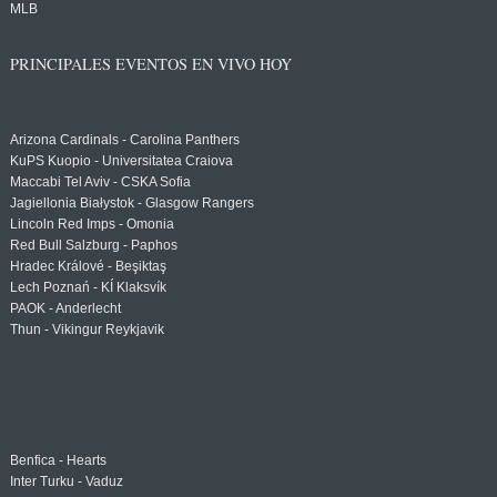
MLB
PRINCIPALES EVENTOS EN VIVO HOY
Arizona Cardinals - Carolina Panthers
KuPS Kuopio - Universitatea Craiova
Maccabi Tel Aviv - CSKA Sofia
Jagiellonia Białystok - Glasgow Rangers
Lincoln Red Imps - Omonia
Red Bull Salzburg - Paphos
Hradec Králové - Beşiktaş
Lech Poznań - KÍ Klaksvík
PAOK - Anderlecht
Thun - Vikingur Reykjavik
Benfica - Hearts
Inter Turku - Vaduz