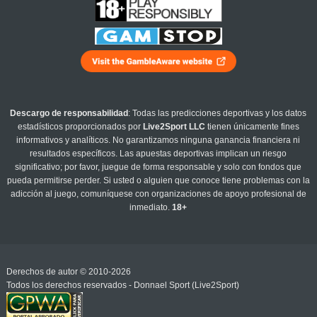
Descargo de responsabilidad
: Todas las predicciones deportivas y los datos
estadísticos proporcionados por
Live2Sport LLC
tienen únicamente fines
informativos y analíticos. No garantizamos ninguna ganancia financiera ni
resultados específicos. Las apuestas deportivas implican un riesgo
significativo; por favor, juegue de forma responsable y solo con fondos que
pueda permitirse perder. Si usted o alguien que conoce tiene problemas con la
adicción al juego, comuníquese con organizaciones de apoyo profesional de
inmediato.
18+
Derechos de autor © 2010-2026
Todos los derechos reservados - Donnael Sport (Live2Sport)