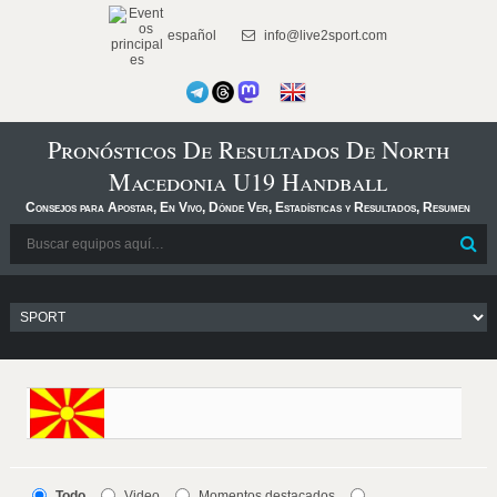
español
info@live2sport.com
Pronósticos De Resultados De North
Macedonia U19 Handball
Consejos para Apostar, En Vivo, Dónde Ver, Estadísticas y Resultados, Resumen
Todo
Video
Momentos destacados