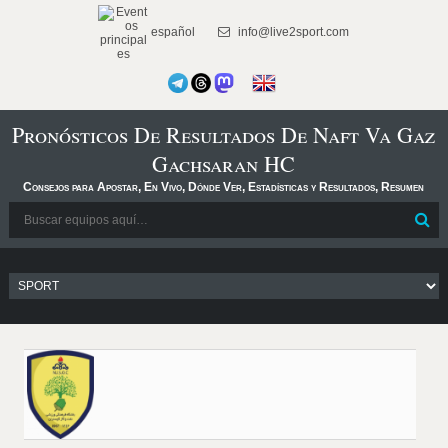
español
info@live2sport.com
Pronósticos De Resultados De Naft Va Gaz
Gachsaran HC
Consejos para Apostar, En Vivo, Dónde Ver, Estadísticas y Resultados, Resumen