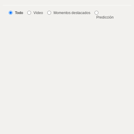
Todo
Video
Momentos destacados
Predicción