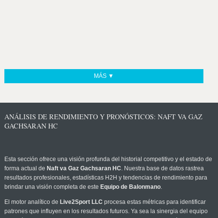
MÁS ▼
ANÁLISIS DE RENDIMIENTO Y PRONÓSTICOS: NAFT VA GAZ
GACHSARAN HC
Esta sección ofrece una visión profunda del historial competitivo y el estado de
forma actual de
Naft va Gaz Gachsaran HC
. Nuestra base de datos rastrea
resultados profesionales, estadísticas H2H y tendencias de rendimiento para
brindar una visión completa de este
Equipo de Balonmano
.
El motor analítico de
Live2Sport LLC
procesa estas métricas para identificar
patrones que influyen en los resultados futuros. Ya sea la sinergia del equipo