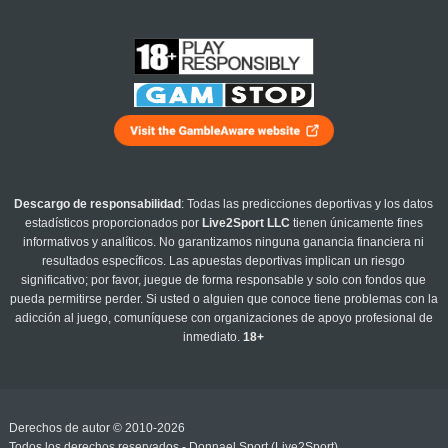
Descargo de responsabilidad
: Todas las predicciones deportivas y los datos
estadísticos proporcionados por
Live2Sport LLC
tienen únicamente fines
informativos y analíticos. No garantizamos ninguna ganancia financiera ni
resultados específicos. Las apuestas deportivas implican un riesgo
significativo; por favor, juegue de forma responsable y solo con fondos que
pueda permitirse perder. Si usted o alguien que conoce tiene problemas con la
adicción al juego, comuníquese con organizaciones de apoyo profesional de
inmediato.
18+
Derechos de autor © 2010-2026
Todos los derechos reservados - Donnael Sport (Live2Sport)