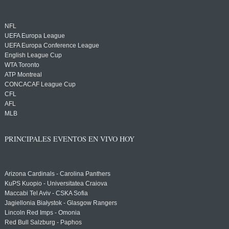
NFL
UEFA Europa League
UEFA Europa Conference League
English League Cup
WTA Toronto
ATP Montreal
CONCACAF League Cup
CFL
AFL
MLB
PRINCIPALES EVENTOS EN VIVO HOY
Arizona Cardinals - Carolina Panthers
KuPS Kuopio - Universitatea Craiova
Maccabi Tel Aviv - CSKA Sofia
Jagiellonia Białystok - Glasgow Rangers
Lincoln Red Imps - Omonia
Red Bull Salzburg - Paphos