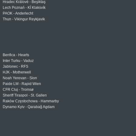
Hradec Králové - Beşiktaş
Lech Poznań - KÍ Klaksvík
PAOK - Anderlecht
Thun - Vikingur Reykjavik
Benfica - Hearts
Inter Turku - Vaduz
Jablonec - RFS
HJK - Motherwell
Noah Yerevan - Sion
Paide LM - Rapid Wien
CFR Cluj - Tromsø
Sheriff Tiraspol - St. Gallen
Raków Częstochowa - Hammarby
Dynamo Kyiv - Qarabağ Agdam