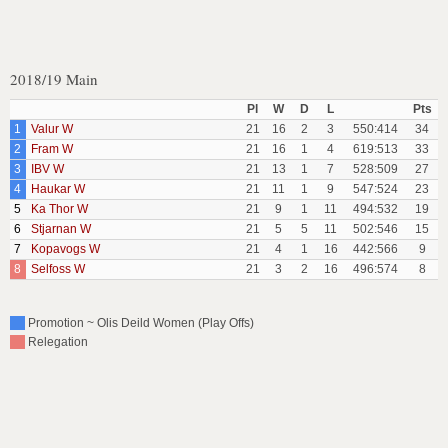
2018/19 Main
Pl
W
D
L
Pts
1
Valur W
21
16
2
3
550:414
34
2
Fram W
21
16
1
4
619:513
33
3
IBV W
21
13
1
7
528:509
27
4
Haukar W
21
11
1
9
547:524
23
5
Ka Thor W
21
9
1
11
494:532
19
6
Stjarnan W
21
5
5
11
502:546
15
7
Kopavogs W
21
4
1
16
442:566
9
8
Selfoss W
21
3
2
16
496:574
8
Promotion ~ Olis Deild Women (Play Offs)
Relegation