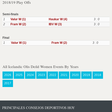
2018/19 Play Offs
Semi-finals
1
Valur W (1)
Haukar W (4)
3 : 0
2
Fram W (2)
IBV W (3)
3 : 0
Final
1
Valur W (1)
Fram W (2)
3 : 0
All Icelandic Olis Deild Women Events By Years
2026
2025
2024
2023
2022
2021
2020
2019
2018
2017
PRINCIPALES CONSEJOS DEPORTIVOS HOY