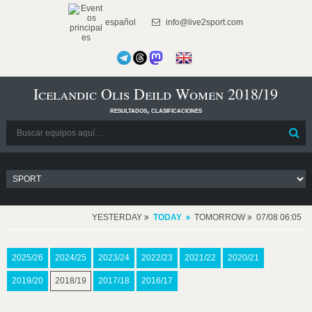
español
info@live2sport.com
Icelandic Olis Deild Women 2018/19
resultados, clasificaciones
YESTERDAY
TODAY
TOMORROW
07/08 06:05
2025/26
2024/25
2023/24
2022/23
2021/22
2020/21
2019/20
2018/19
2017/18
2016/17