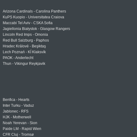
Arizona Cardinals - Carolina Panthers
KuPS Kuopio - Universitatea Craiova
Maccabi Tel Aviv - CSKA Sofia
Jagiellonia Białystok - Glasgow Rangers
Lincoln Red Imps - Omonia
Red Bull Salzburg - Paphos
Hradec Králové - Beşiktaş
Lech Poznań - KÍ Klaksvík
PAOK - Anderlecht
Thun - Vikingur Reykjavik
Benfica - Hearts
Inter Turku - Vaduz
Jablonec - RFS
HJK - Motherwell
Noah Yerevan - Sion
Paide LM - Rapid Wien
CFR Cluj - Tromsø