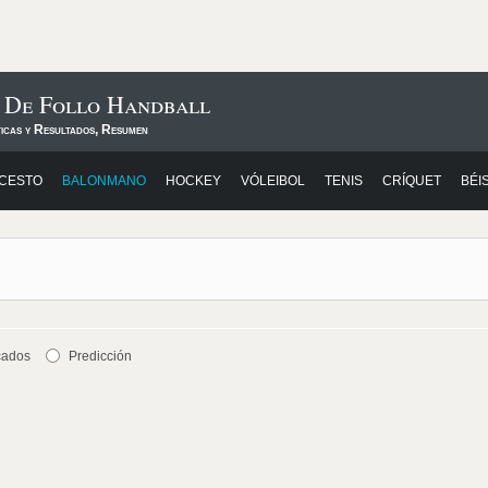
s De Follo Handball
ticas y Resultados, Resumen
CESTO
BALONMANO
HOCKEY
VÓLEIBOL
TENIS
CRÍQUET
BÉI
cados
Predicción