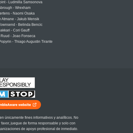
oint - Ludmilla Samsonova
sbrough - Wrexham
ertens - Naomi Osaka
e Atmane - Jakub Mensik
Townsend - Belinda Bencic
akkari - Cori Gauff
 Ruud - Joao Fonseca
Popyrin - Thiago Augustin Tirante
en únicamente fines informativos y analíticos. No
r favor, juegue de forma responsable y solo con
ganizaciones de apoyo profesional de inmediato.