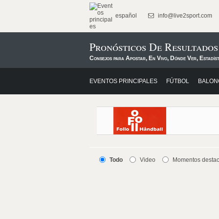
español
info@live2sport.com
Pronósticos De Resultado
Consejos para Apostar, En Vivo, Dónde Ver, Estadís
EVENTOS PRINCIPALES
FÚTBOL
BALON
Todo
Video
Momentos desta