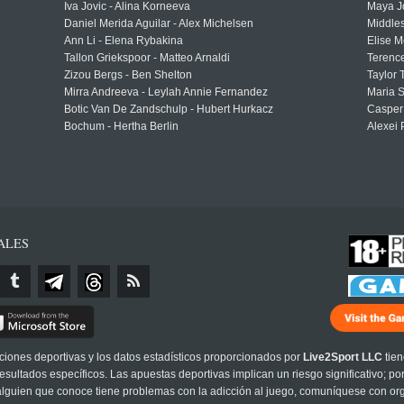
Iva Jovic - Alina Korneeva
Maya J
Daniel Merida Aguilar - Alex Michelsen
Middle
Ann Li - Elena Rybakina
Elise M
Tallon Griekspoor - Matteo Arnaldi
Terenc
Zizou Bergs - Ben Shelton
Taylor 
Mirra Andreeva - Leylah Annie Fernandez
Maria S
Botic Van De Zandschulp - Hubert Hurkacz
Casper
Bochum - Hertha Berlin
Alexei 
ALES
cciones deportivas y los datos estadísticos proporcionados por
Live2Sport LLC
tien
sultados específicos. Las apuestas deportivas implican un riesgo significativo; po
 alguien que conoce tiene problemas con la adicción al juego, comuníquese con or