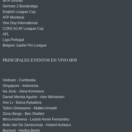
WTA Toronto
German 2 Bundesliga
English League Cup
ATP Montreal
One Day International
CONCACAF League Cup
AFL
Liga Portugal
Belgian Jupiler Pro League
PRINCIPALES EVENTOS EN VIVO HOY
Vietnam - Cambodia
Singapore - Indonesia
Iva Jovic - Alina Korneeva
Daniel Merida Aguilar - Alex Michelsen
Ann Li - Elena Rybakina
Tallon Griekspoor - Matteo Arnaldi
Zizou Bergs - Ben Shelton
Mirra Andreeva - Leylah Annie Fernandez
Botic Van De Zandschulp - Hubert Hurkacz
Bochum - Hertha Berlin