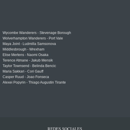
Wycombe Wanderers - Stevenage Borough
Wolverhampton Wanderers - Port Vale
Maya Joint - Ludmilla Samsonova
Middlesbrough - Wrexham
Elise Mertens - Naomi Osaka
Terence Atmane - Jakub Mensik
Taylor Townsend - Belinda Bencic
Maria Sakkari - Cori Gauff
Casper Ruud - Joao Fonseca
Alexei Popyrin - Thiago Augustin Tirante
REDES SOCIALES