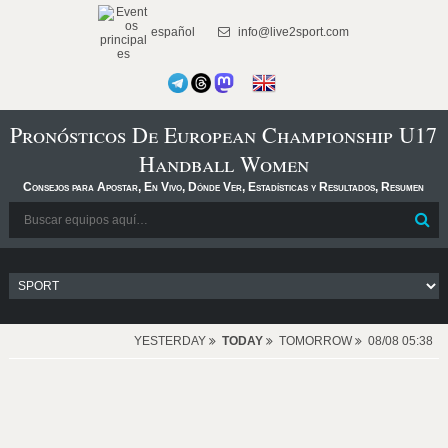
español
info@live2sport.com
Pronósticos De European Championship U17
Handball Women
Consejos para Apostar, En Vivo, Dónde Ver, Estadísticas y Resultados, Resumen
YESTERDAY
TODAY
TOMORROW
08/08 05:38