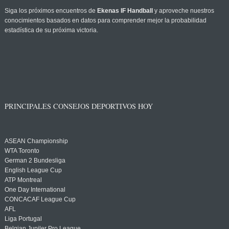
Siga los próximos encuentros de
Ekenas IF Handball
y aproveche nuestros
conocimientos basados en datos para comprender mejor la probabilidad
estadística de su próxima victoria.
PRINCIPALES CONSEJOS DEPORTIVOS HOY
ASEAN Championship
WTA Toronto
German 2 Bundesliga
English League Cup
ATP Montreal
One Day International
CONCACAF League Cup
AFL
Liga Portugal
Belgian Jupiler Pro League