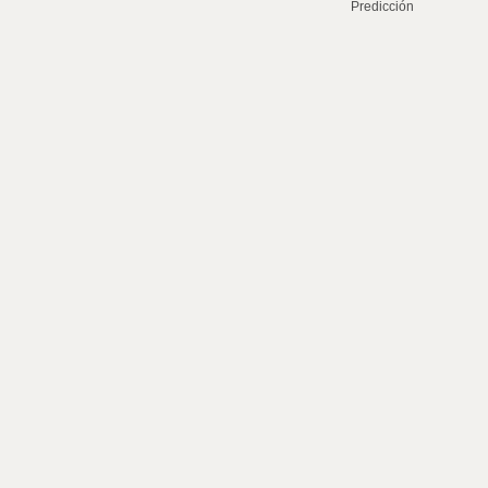
Predicción