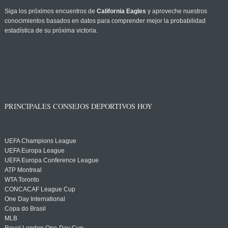
Siga los próximos encuentros de
California Eagles
y aproveche nuestros
conocimientos basados en datos para comprender mejor la probabilidad
estadística de su próxima victoria.
PRINCIPALES CONSEJOS DEPORTIVOS HOY
UEFA Champions League
UEFA Europa League
UEFA Europa Conference League
ATP Montreal
WTA Toronto
CONCACAF League Cup
One Day International
Copa do Brasil
MLB