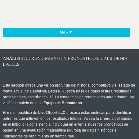
MÁS ▼
ANÁLISIS DE RENDIMIENTO Y PRONÓSTICOS: CALIFORNIA
EAGLES
Esta sección ofrece una visión profunda del historial competitivo y el estado de
forma actual de
California Eagles
. Nuestra base de datos rastrea resultados
profesionales, estadísticas H2H y tendencias de rendimiento para brindar una
visión completa de este
Equipo de Balonmano
.
El motor analítico de
Live2Sport LLC
procesa estas métricas para identificar
patrones que influyen en los resultados futuros. Ya sea la sinergia del equipo
en el fútbol o la consistencia individual en el tenis, nuestros pronósticos se
basan en una evaluación matemática rigurosa de datos históricos e
indicadores de rendimiento en tiempo real.