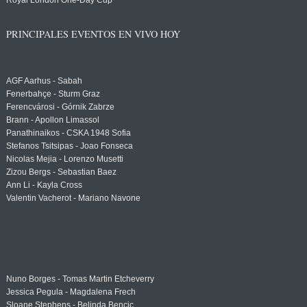
Royal London One-Day Cup
PRINCIPALES EVENTOS EN VIVO HOY
AGF Aarhus - Sabah
Fenerbahçe - Sturm Graz
Ferencvárosi - Górnik Zabrze
Brann - Apollon Limassol
Panathinaikos - CSKA 1948 Sofia
Stefanos Tsitsipas - Joao Fonseca
Nicolas Mejia - Lorenzo Musetti
Zizou Bergs - Sebastian Baez
Ann Li - Kayla Cross
Valentin Vacherot - Mariano Navone
Nuno Borges - Tomas Martin Etcheverry
Jessica Pegula - Magdalena Frech
Sloane Stephens - Belinda Bencic