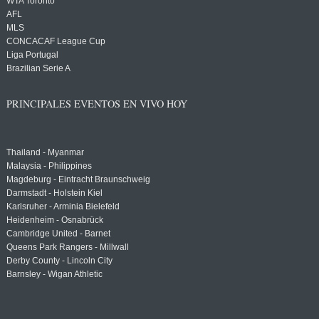
WTA Toronto
AFL
MLS
CONCACAF League Cup
Liga Portugal
Brazilian Serie A
PRINCIPALES EVENTOS EN VIVO HOY
Thailand - Myanmar
Malaysia - Philippines
Magdeburg - Eintracht Braunschweig
Darmstadt - Holstein Kiel
Karlsruher - Arminia Bielefeld
Heidenheim - Osnabrück
Cambridge United - Barnet
Queens Park Rangers - Millwall
Derby County - Lincoln City
Barnsley - Wigan Athletic