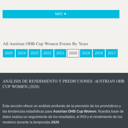
MÁS ▼
All Austrian OHB Cup Women Events By Years
2025
2024
2023
2022
2021
2020
2019
2018
2017
ANÁLISIS DE RENDIMIENTO Y PREDICCIONES: AUSTRIAN OHB
CUP WOMEN (2020)
Esta sección ofrece un análisis profundo de la precisión de los pronósticos y
las tendencias estadísticas para
Austrian OHB Cup Women
. Nuestra base de
datos realiza un seguimiento de los resultados, el ROI y el rendimiento de los
modelos durante la temporada
2020
.