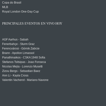
Copa do Brasil
MLB
Royal London One-Day Cup
PRINCIPALES EVENTOS EN VIVO HOY
AGF Aarhus - Sabah
Fenerbahçe - Sturm Graz
Ferencvárosi - Górnik Zabrze
Brann - Apollon Limassol
Panathinaikos - CSKA 1948 Sofia
Stefanos Tsitsipas - Joao Fonseca
Nicolas Mejia - Lorenzo Musetti
Zizou Bergs - Sebastian Baez
Ann Li - Kayla Cross
Valentin Vacherot - Mariano Navone