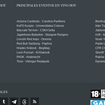
 HOY
PRINCIPALES EVENTOS EN VIVO HOY
Arizona Cardinals - Carolina Panthers
Benfica
KuPS Kuopio - Universitatea Craiova
Inter T
Maccabi Tel Aviv - CSKA Sofia
Jablon
Jagiellonia Białystok - Glasgow Rangers
HJK - M
Lincoln Red Imps - Omonia
Noah Y
Red Bull Salzburg - Paphos
Paide 
Hradec Králové - Beşiktaş
CFR Cl
Lech Poznań - KÍ Klaksvík
Sheriff 
PAOK - Anderlecht
Raków 
Thun - Vikingur Reykjavik
Dynamo
ALES