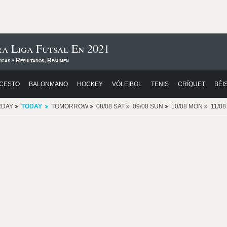
a Liga Futsal En 2021
ticas y Resultados, Resumen
CESTO
BALONMANO
HOCKEY
VÓLEIBOL
TENIS
CRÍQUET
BÉI
RDAY
TODAY
TOMORROW
08/08 SAT
09/08 SUN
10/08 MON
11/0