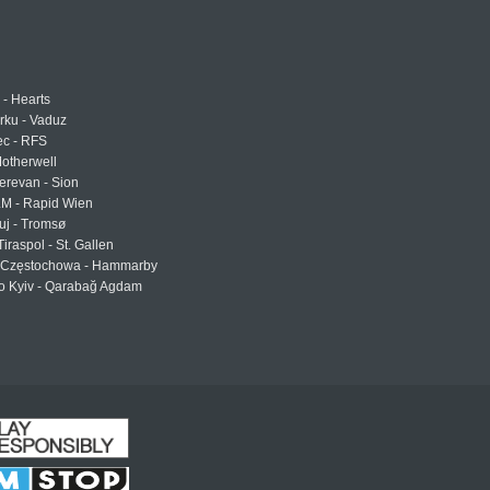
 - Hearts
urku - Vaduz
ec - RFS
otherwell
erevan - Sion
LM - Rapid Wien
uj - Tromsø
Tiraspol - St. Gallen
Częstochowa - Hammarby
 Kyiv - Qarabağ Agdam