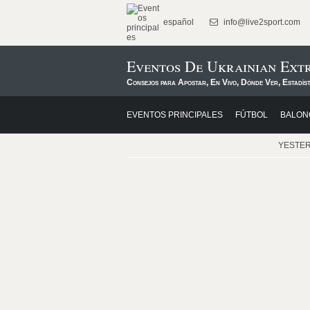
español
info@live2sport.com
Eventos De Ukrainian Extr
Consejos para Apostar, En Vivo, Dónde Ver, Estadís
EVENTOS PRINCIPALES
FÚTBOL
BALON
YESTE