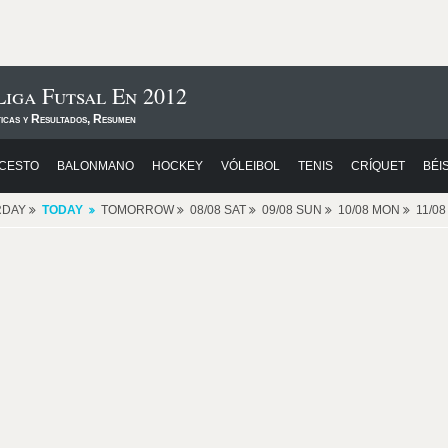
Liga Futsal En 2012
ticas y Resultados, Resumen
CESTO
BALONMANO
HOCKEY
VÓLEIBOL
TENIS
CRÍQUET
BÉI
RDAY
TODAY
TOMORROW
08/08 SAT
09/08 SUN
10/08 MON
11/0