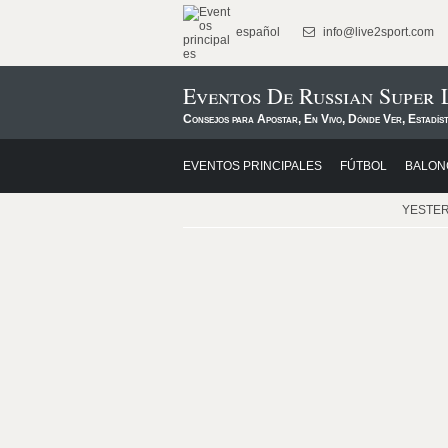
español
info@live2sport.com
Eventos De Russian Super 
Consejos para Apostar, En Vivo, Dónde Ver, Estadís
EVENTOS PRINCIPALES
FÚTBOL
BALON
YESTE