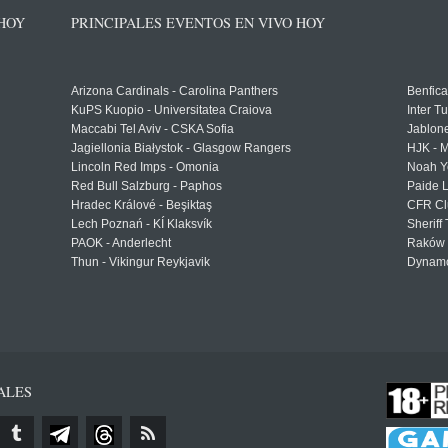
 HOY
PRINCIPALES EVENTOS EN VIVO HOY
Arizona Cardinals - Carolina Panthers
Benfica
KuPS Kuopio - Universitatea Craiova
Inter T
Maccabi Tel Aviv - CSKA Sofia
Jablon
Jagiellonia Białystok - Glasgow Rangers
HJK - M
Lincoln Red Imps - Omonia
Noah Y
Red Bull Salzburg - Paphos
Paide 
Hradec Králové - Beşiktaş
CFR Cl
Lech Poznań - KÍ Klaksvík
Sheriff 
PAOK - Anderlecht
Raków 
Thun - Vikingur Reykjavik
Dynamo
ALES