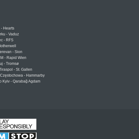
 - Hearts
urku - Vaduz
ec - RFS
otherwell
erevan - Sion
LM - Rapid Wien
uj - Tromsø
Tiraspol - St. Gallen
Częstochowa - Hammarby
 Kyiv - Qarabağ Agdam