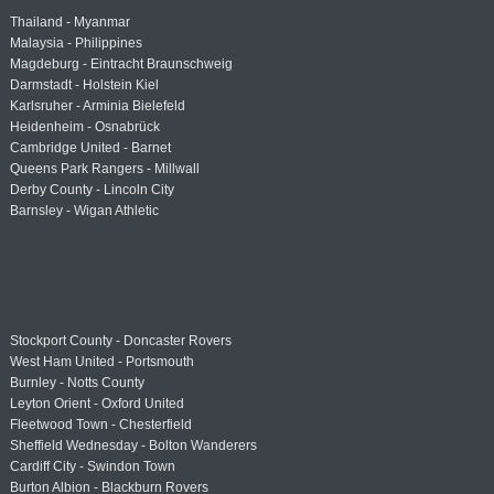
Thailand - Myanmar
Malaysia - Philippines
Magdeburg - Eintracht Braunschweig
Darmstadt - Holstein Kiel
Karlsruher - Arminia Bielefeld
Heidenheim - Osnabrück
Cambridge United - Barnet
Queens Park Rangers - Millwall
Derby County - Lincoln City
Barnsley - Wigan Athletic
Stockport County - Doncaster Rovers
West Ham United - Portsmouth
Burnley - Notts County
Leyton Orient - Oxford United
Fleetwood Town - Chesterfield
Sheffield Wednesday - Bolton Wanderers
Cardiff City - Swindon Town
Burton Albion - Blackburn Rovers