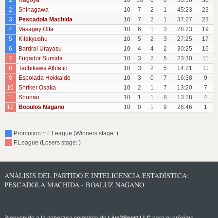
1
Nagoya
10
10
0
0
50:16
30
2
Shinagawa
10
7
2
1
45:23
23
3
Pescadola Machida
10
7
2
1
37:27
23
4
Vasagey Oita
10
6
1
3
28:23
19
5
Kitakyushu
10
5
2
3
27:25
17
6
Bardral Urayasu
10
4
4
2
30:25
16
7
Fugador Sumida
10
3
2
5
23:30
11
8
Tachikawa Athletic
10
3
2
5
14:21
11
9
Espolada Hokkaido
10
3
0
7
16:38
9
10
Shriker Osaka
10
2
1
7
13:20
7
11
Shonan
10
1
1
8
13:28
4
12
Booulos Nagano
10
0
1
9
26:46
1
Promotion ~ F.League (Winners stage: )
F.League (Losers stage: )
ANÁLISIS DEL PARTIDO E INTELIGENCIA ESTADÍSTICA:
PESCADOLA MACHIDA - BOALUZ NAGANO