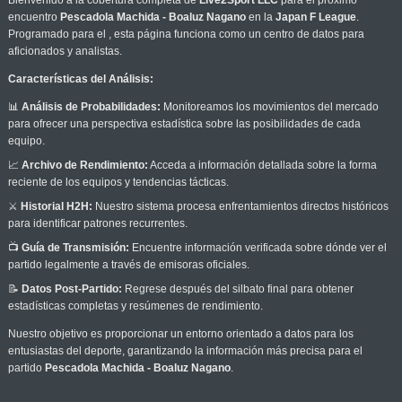
Bienvenido a la cobertura completa de
Live2Sport LLC
para el próximo
encuentro
Pescadola Machida - Boaluz Nagano
en la
Japan F League
.
Programado para el
, esta página funciona como un centro de datos para
aficionados y analistas.
Características del Análisis:
📊
Análisis de Probabilidades:
Monitoreamos los movimientos del mercado
para ofrecer una perspectiva estadística sobre las posibilidades de cada
equipo.
📈
Archivo de Rendimiento:
Acceda a información detallada sobre la forma
reciente de los equipos y tendencias tácticas.
⚔️
Historial H2H:
Nuestro sistema procesa enfrentamientos directos históricos
para identificar patrones recurrentes.
📺
Guía de Transmisión:
Encuentre información verificada sobre dónde ver el
partido legalmente a través de emisoras oficiales.
📝
Datos Post-Partido:
Regrese después del silbato final para obtener
estadísticas completas y resúmenes de rendimiento.
Nuestro objetivo es proporcionar un entorno orientado a datos para los
entusiastas del deporte, garantizando la información más precisa para el
partido
Pescadola Machida - Boaluz Nagano
.