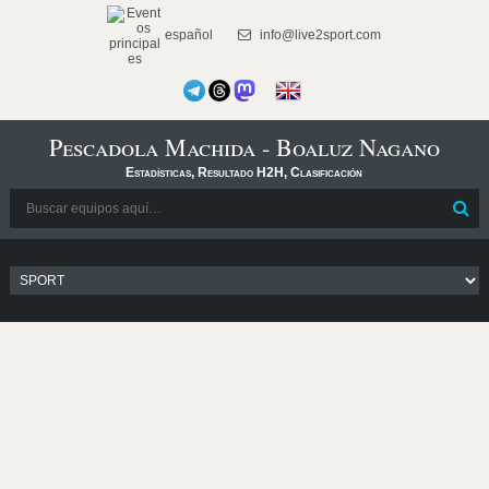
español
info@live2sport.com
Pescadola Machida - Boaluz Nagano
Estadísticas, Resultado H2H, Clasificación