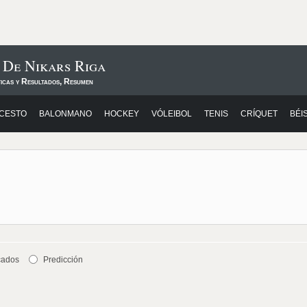
 De Nikars Riga
ticas y Resultados, Resumen
CESTO
BALONMANO
HOCKEY
VÓLEIBOL
TENIS
CRÍQUET
BÉI
cados
Predicción