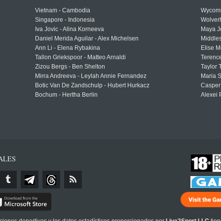
Vietnam - Cambodia
Wycomb
Singapore - Indonesia
Wolver
Iva Jovic - Alina Korneeva
Maya J
Daniel Merida Aguilar - Alex Michelsen
Middle
Ann Li - Elena Rybakina
Elise M
Tallon Griekspoor - Matteo Arnaldi
Terenc
Zizou Bergs - Ben Shelton
Taylor 
Mirra Andreeva - Leylah Annie Fernandez
Maria S
Botic Van De Zandschulp - Hubert Hurkacz
Casper
Bochum - Hertha Berlin
Alexei 
ALES