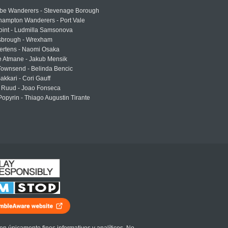
e Wanderers - Stevenage Borough
hampton Wanderers - Port Vale
oint - Ludmilla Samsonova
sbrough - Wrexham
ertens - Naomi Osaka
e Atmane - Jakub Mensik
Townsend - Belinda Bencic
akkari - Cori Gauff
 Ruud - Joao Fonseca
Popyrin - Thiago Augustin Tirante