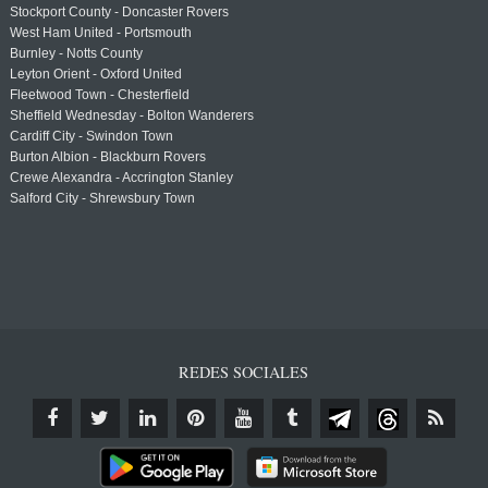
Stockport County - Doncaster Rovers
West Ham United - Portsmouth
Burnley - Notts County
Leyton Orient - Oxford United
Fleetwood Town - Chesterfield
Sheffield Wednesday - Bolton Wanderers
Cardiff City - Swindon Town
Burton Albion - Blackburn Rovers
Crewe Alexandra - Accrington Stanley
Salford City - Shrewsbury Town
REDES SOCIALES