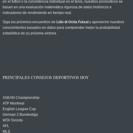
en el fútbol o la consistencia individual en el tenis, nuestros pronósticos se
basan en una evaluación matemática rigurosa de datos históricos e
indicadores de rendimiento en tiempo real.
Siga los próximos encuentros de
Lido di Ostia Futsal
y aproveche nuestros
conocimientos basados en datos para comprender mejor la probabilidad
estadística de su próxima victoria.
PRINCIPALES CONSEJOS DEPORTIVOS HOY
ASEAN Championship
ATP Montreal
English League Cup
German 2 Bundesliga
WTA Toronto
AFL
MLS