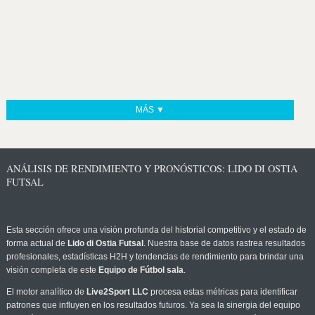
MÁS ▼
ANÁLISIS DE RENDIMIENTO Y PRONÓSTICOS: LIDO DI OSTIA
FUTSAL
Esta sección ofrece una visión profunda del historial competitivo y el estado de
forma actual de
Lido di Ostia Futsal
. Nuestra base de datos rastrea resultados
profesionales, estadísticas H2H y tendencias de rendimiento para brindar una
visión completa de este
Equipo de Fútbol sala
.
El motor analítico de
Live2Sport LLC
procesa estas métricas para identificar
patrones que influyen en los resultados futuros. Ya sea la sinergia del equipo