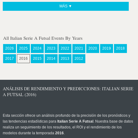
MÁS ▼
All Italian Serie A Futsal Events By Years
2026
2025
2024
2023
2022
2021
2020
2019
2018
2017
2016
2015
2014
2013
2012
ANÁLISIS DE RENDIMIENTO Y PREDICCIONES: ITALIAN SERIE
A FUTSAL (2016)
Esta sección ofrece un análisis profundo de la precisión de los pronósticos y
las tendencias estadísticas para
Italian Serie A Futsal
. Nuestra base de datos
realiza un seguimiento de los resultados, el ROI y el rendimiento de los
modelos durante la temporada
2016
.