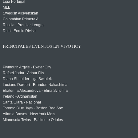
Liga Portugal
MLB
Swedish Allsvenskan
Colombian Primera A
Russian Premier League
Dutch Eerste Divisie
PRINCIPALES EVENTOS EN VIVO HOY
Plymouth Argyle - Exeter City
Rafael Jodar - Arthur Fils
Diana Shnaider - Iga Swiatek
Luciano Darderi - Brandon Nakashima
Ekaterina Alexandrova - Elina Svitolina
Ireland - Afghanistan
Santa Clara - Nacional
Toronto Blue Jays - Boston Red Sox
Atlanta Braves - New York Mets
Minnesota Twins - Baltimore Orioles