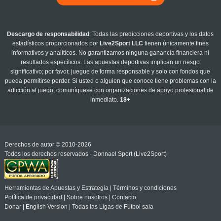
Descargo de responsabilidad
: Todas las predicciones deportivas y los datos
estadísticos proporcionados por
Live2Sport LLC
tienen únicamente fines
informativos y analíticos. No garantizamos ninguna ganancia financiera ni
resultados específicos. Las apuestas deportivas implican un riesgo
significativo; por favor, juegue de forma responsable y solo con fondos que
pueda permitirse perder. Si usted o alguien que conoce tiene problemas con la
adicción al juego, comuníquese con organizaciones de apoyo profesional de
inmediato.
18+
Derechos de autor © 2010-2026
Todos los derechos reservados - Donnael Sport (Live2Sport)
Herramientas de Apuestas y Estrategia
|
Términos y condiciones
Política de privacidad
|
Sobre nosotros
|
Contacto
Donar
|
English Version
|
Todas las Ligas de Fútbol sala