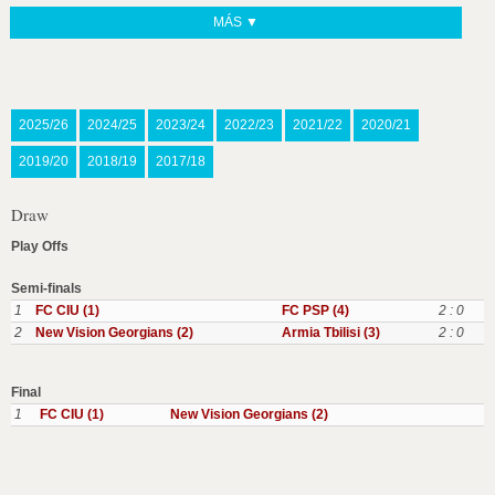
MÁS ▼
2025/26
2024/25
2023/24
2022/23
2021/22
2020/21
2019/20
2018/19
2017/18
Draw
Play Offs
Semi-finals
1
FC CIU (1)
FC PSP (4)
2 : 0
2
New Vision Georgians (2)
Armia Tbilisi (3)
2 : 0
Final
1
FC CIU (1)
New Vision Georgians (2)