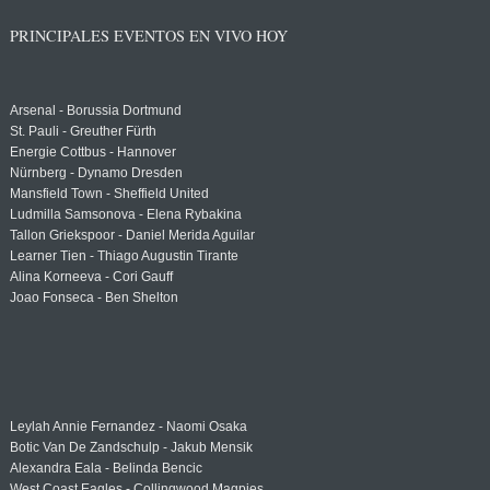
PRINCIPALES EVENTOS EN VIVO HOY
Arsenal - Borussia Dortmund
St. Pauli - Greuther Fürth
Energie Cottbus - Hannover
Nürnberg - Dynamo Dresden
Mansfield Town - Sheffield United
Ludmilla Samsonova - Elena Rybakina
Tallon Griekspoor - Daniel Merida Aguilar
Learner Tien - Thiago Augustin Tirante
Alina Korneeva - Cori Gauff
Joao Fonseca - Ben Shelton
Leylah Annie Fernandez - Naomi Osaka
Botic Van De Zandschulp - Jakub Mensik
Alexandra Eala - Belinda Bencic
West Coast Eagles - Collingwood Magpies