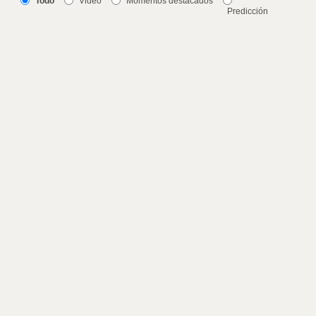
Todo
Video
Momentos destacados
Predicción