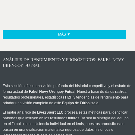
MÁS ▼
ANÁLISIS DE RENDIMIENTO Y PRONÓSTICOS: FAKEL NOVY
URENGOY FUTSAL
Esta sección ofrece una visión profunda del historial competitivo y el estado de
forma actual de
Fakel Novy Urengoy Futsal
. Nuestra base de datos rastrea
resultados profesionales, estadísticas H2H y tendencias de rendimiento para
brindar una visión completa de este
Equipo de Fútbol sala
.
El motor analítico de
Live2Sport LLC
procesa estas métricas para identificar
patrones que influyen en los resultados futuros. Ya sea la sinergia del equipo
en el fútbol o la consistencia individual en el tenis, nuestros pronósticos se
basan en una evaluación matemática rigurosa de datos históricos e