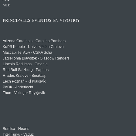
MLB
PRINCIPALES EVENTOS EN VIVO HOY
Arizona Cardinals - Carolina Panthers
KuPS Kuopio - Universitatea Craiova
Maccabi Tel Aviv - CSKA Sofia
Jagiellonia Białystok - Glasgow Rangers
Lincoln Red Imps - Omonia
Red Bull Salzburg - Paphos
Hradec Králové - Beşiktaş
Lech Poznań - KÍ Klaksvík
PAOK - Anderlecht
Thun - Vikingur Reykjavik
Benfica - Hearts
Inter Turku - Vaduz