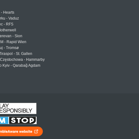
 - Hearts
urku - Vaduz
ec - RFS
otherwell
erevan - Sion
LM - Rapid Wien
uj - Tromsø
Tiraspol - St. Gallen
Częstochowa - Hammarby
 Kyiv - Qarabağ Agdam