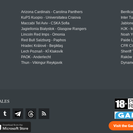
Arizona Cardinals - Carolina Panthers
Benfica
KuPS Kuopio - Universitatea Craiova
Inter T
Maccabi Tel Aviv - CSKA Sofia
Jablon
Jagiellonia Białystok - Glasgow Rangers
HJK - M
Lincoln Red Imps - Omonia
Noah Y
Red Bull Salzburg - Paphos
Paide 
Hradec Králové - Beşiktaş
CFR Cl
Lech Poznań - KÍ Klaksvík
Sheriff 
PAOK - Anderlecht
Raków 
Thun - Vikingur Reykjavik
Dynamo
ALES