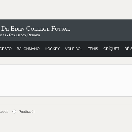
 De Eden College Futsal
ticas y Resultados, Resumen
CESTO
BALONMANO
HOCKEY
VÓLEIBOL
TENIS
CRÍQUET
BÉI
cados
Predicción