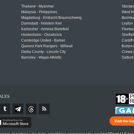
Thailand - Myanmar
Stockpo
Malaysia - Philippines
West H
Magdeburg - Eintracht Braunschweig
Burnley
Darmstadt - Holstein Kiel
Leyton 
Karlsruher - Arminia Bielefeld
Fleetwo
Heidenheim - Osnabrück
Sheffi
Cambridge United - Barnet
Cardiff
Queens Park Rangers - Millwall
Burton 
Derby County - Lincoln City
Crewe A
Barnsley - Wigan Athletic
Salford
ALES