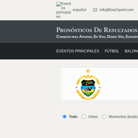
español
info@live2sport.com
Pronósticos De Resultado
Consejos para Apostar, En Vivo, Dónde Ver, Estadís
EVENTOS PRINCIPALES
FÚTBOL
BALON
Todo
Video
Momentos desta