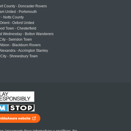
rt County - Doncaster Rovers
am United - Portsmouth
 - Notts County
Orient - Oxford United
od Town - Chesterfield
eld Wednesday - Bolton Wanderers
 City - Swindon Town
Albion - Blackburn Rovers
lexandra - Accrington Stanley
 City - Shrewsbury Town