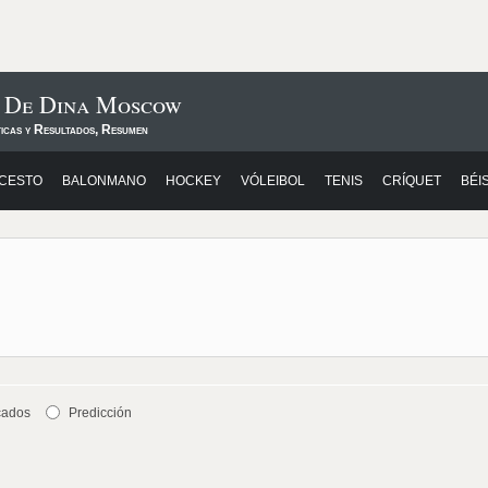
s De Dina Moscow
ticas y Resultados, Resumen
CESTO
BALONMANO
HOCKEY
VÓLEIBOL
TENIS
CRÍQUET
BÉI
cados
Predicción