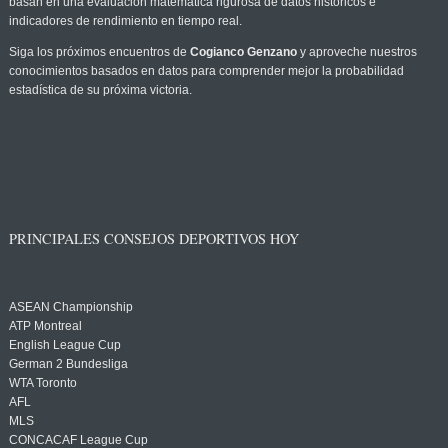
basan en una evaluación matemática rigurosa de datos históricos e
indicadores de rendimiento en tiempo real.
Siga los próximos encuentros de
Cogianco Genzano
y aproveche nuestros
conocimientos basados en datos para comprender mejor la probabilidad
estadística de su próxima victoria.
PRINCIPALES CONSEJOS DEPORTIVOS HOY
ASEAN Championship
ATP Montreal
English League Cup
German 2 Bundesliga
WTA Toronto
AFL
MLS
CONCACAF League Cup