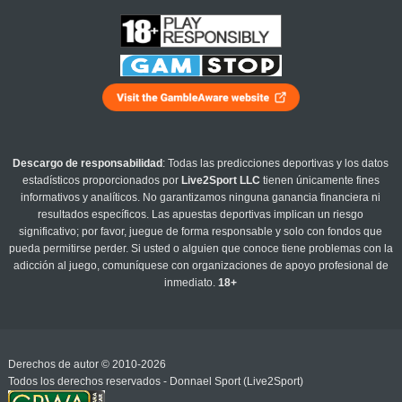
Descargo de responsabilidad
: Todas las predicciones deportivas y los datos
estadísticos proporcionados por
Live2Sport LLC
tienen únicamente fines
informativos y analíticos. No garantizamos ninguna ganancia financiera ni
resultados específicos. Las apuestas deportivas implican un riesgo
significativo; por favor, juegue de forma responsable y solo con fondos que
pueda permitirse perder. Si usted o alguien que conoce tiene problemas con la
adicción al juego, comuníquese con organizaciones de apoyo profesional de
inmediato.
18+
Derechos de autor © 2010-2026
Todos los derechos reservados - Donnael Sport (Live2Sport)