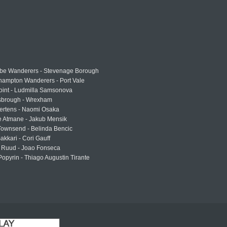
e Wanderers - Stevenage Borough
hampton Wanderers - Port Vale
oint - Ludmilla Samsonova
sbrough - Wrexham
ertens - Naomi Osaka
e Atmane - Jakub Mensik
Townsend - Belinda Bencic
akkari - Cori Gauff
 Ruud - Joao Fonseca
Popyrin - Thiago Augustin Tirante