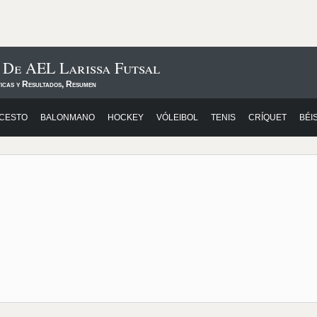
 De AEL Larissa Futsal
ticas y Resultados, Resumen
CESTO
BALONMANO
HOCKEY
VÓLEIBOL
TENIS
CRÍQUET
BÉI