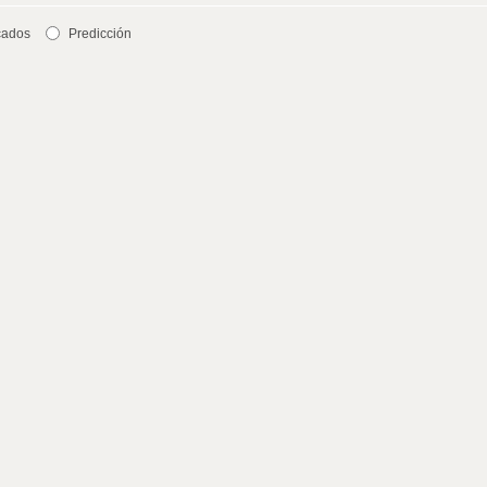
cados
Predicción