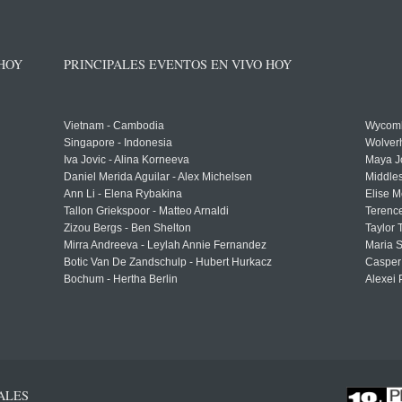
 HOY
PRINCIPALES EVENTOS EN VIVO HOY
Vietnam - Cambodia
Wycomb
Singapore - Indonesia
Wolver
Iva Jovic - Alina Korneeva
Maya J
Daniel Merida Aguilar - Alex Michelsen
Middle
Ann Li - Elena Rybakina
Elise M
Tallon Griekspoor - Matteo Arnaldi
Terenc
Zizou Bergs - Ben Shelton
Taylor 
Mirra Andreeva - Leylah Annie Fernandez
Maria S
Botic Van De Zandschulp - Hubert Hurkacz
Casper
Bochum - Hertha Berlin
Alexei 
ALES