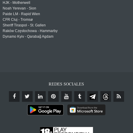
HJK - Motherwell
Noah Yerevan - Sion
Paide LM - Rapid Wien
CFR Cluj - Tromsø
Sheriff Tiraspol - St. Gallen
Raków Częstochowa - Hammarby
Dynamo Kyiv - Qarabağ Agdam
REDES SOCIALES