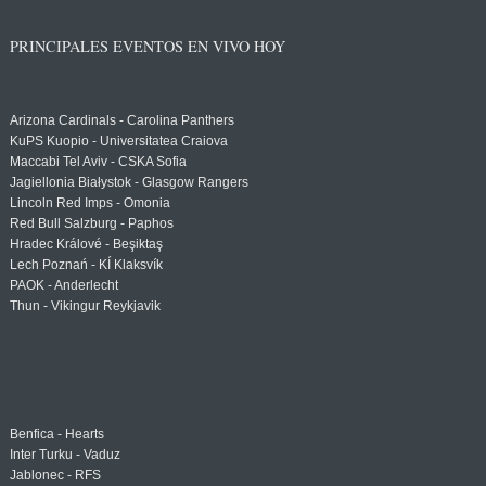
PRINCIPALES EVENTOS EN VIVO HOY
Arizona Cardinals - Carolina Panthers
KuPS Kuopio - Universitatea Craiova
Maccabi Tel Aviv - CSKA Sofia
Jagiellonia Białystok - Glasgow Rangers
Lincoln Red Imps - Omonia
Red Bull Salzburg - Paphos
Hradec Králové - Beşiktaş
Lech Poznań - KÍ Klaksvík
PAOK - Anderlecht
Thun - Vikingur Reykjavik
Benfica - Hearts
Inter Turku - Vaduz
Jablonec - RFS