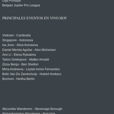
Liga Portugal
Belgian Jupiler Pro League
PRINCIPALES EVENTOS EN VIVO HOY
Vietnam - Cambodia
Singapore - Indonesia
Iva Jovic - Alina Korneeva
Daniel Merida Aguilar - Alex Michelsen
Ann Li - Elena Rybakina
Tallon Griekspoor - Matteo Arnaldi
Zizou Bergs - Ben Shelton
Mirra Andreeva - Leylah Annie Fernandez
Botic Van De Zandschulp - Hubert Hurkacz
Bochum - Hertha Berlin
Wycombe Wanderers - Stevenage Borough
Wolverhampton Wanderers - Port Vale