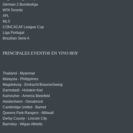
German 2 Bundesliga
WTA Toronto
AFL
MLS
CONCACAF League Cup
Liga Portugal
Brazilian Serie A
PRINCIPALES EVENTOS EN VIVO HOY
Thailand - Myanmar
Malaysia - Philippines
Magdeburg - Eintracht Braunschweig
Darmstadt - Holstein Kiel
Karlsruher - Arminia Bielefeld
Heidenheim - Osnabrück
Cambridge United - Barnet
Queens Park Rangers - Millwall
Derby County - Lincoln City
Barnsley - Wigan Athletic