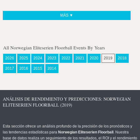
MÁS ▼
All Norwegian Eliteserien Floorball Events By Years
2026
2025
2024
2023
2022
2021
2020
2019
2018
2017
2016
2015
2014
ANÁLISIS DE RENDIMIENTO Y PREDICCIONES: NORWEGIAN
ELITESERIEN FLOORBALL (2019)
Esta sección ofrece un análisis profundo de la precisión de los pronósticos y
las tendencias estadísticas para
Norwegian Eliteserien Floorball
. Nuestra
base de datos realiza un seguimiento de los resultados, el ROI y el rendimiento