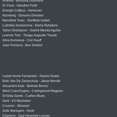
Arsenal - Borussia Dortmund
St. Pauli - Greuther Fürth
Energie Cottbus - Hannover
Nürnberg - Dynamo Dresden
Mansfield Town - Sheffield United
Ludmilla Samsonova - Elena Rybakina
Tallon Griekspoor - Daniel Merida Aguilar
Learner Tien - Thiago Augustin Tirante
Alina Korneeva - Cori Gauff
Joao Fonseca - Ben Shelton
Leylah Annie Fernandez - Naomi Osaka
Botic Van De Zandschulp - Jakub Mensik
Alexandra Eala - Belinda Bencic
West Coast Eagles - Collingwood Magpies
St Kilda Saints - Carlton Blues
Gent - KV Mechelen
Cruzeiro - Mirassol
Zulte Waregem - Genk
Charleroi - Oud-Heverlee Leuven