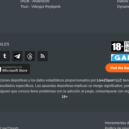
PAOK - Anderlecht
Raków 
Thun - Vikingur Reykjavik
Dynamo
ALES
cciones deportivas y los datos estadísticos proporcionados por
Live2Sport LLC
tien
sultados específicos. Las apuestas deportivas implican un riesgo significativo; po
 alguien que conoce tiene problemas con la adicción al juego, comuníquese con or
18+
Herramientas d
(Live2Sport)
Política de pri