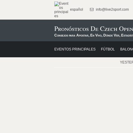
español
info@live2sport.com
Pronósticos De Czech Ope
Consejos para Apostar, En Vivo, Dónde Ver, Estadís
EVENTOS PRINCIPALES
FÚTBOL
BALON
YESTE