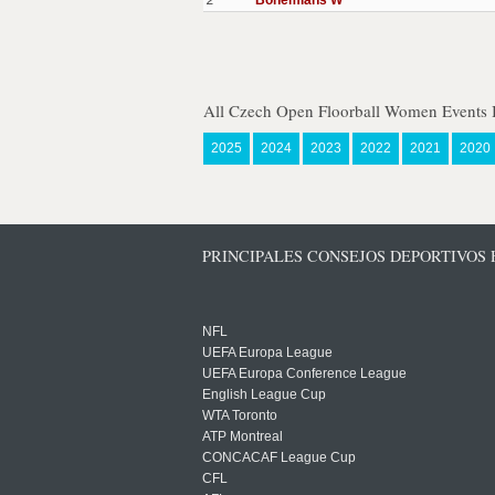
2
Bohemians W
All Czech Open Floorball Women Events 
2025
2024
2023
2022
2021
2020
PRINCIPALES CONSEJOS DEPORTIVOS
NFL
UEFA Europa League
UEFA Europa Conference League
English League Cup
WTA Toronto
ATP Montreal
CONCACAF League Cup
CFL