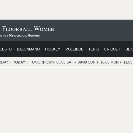
n Floorball Women
ticas y Resultados, Resumen
CESTO
BALONMANO
HOCKEY
VÓLEIBOL
TENIS
CRÍQUET
BÉI
RDAY
TODAY
TOMORROW
08/08 SAT
09/08 SUN
10/08 MON
11/0