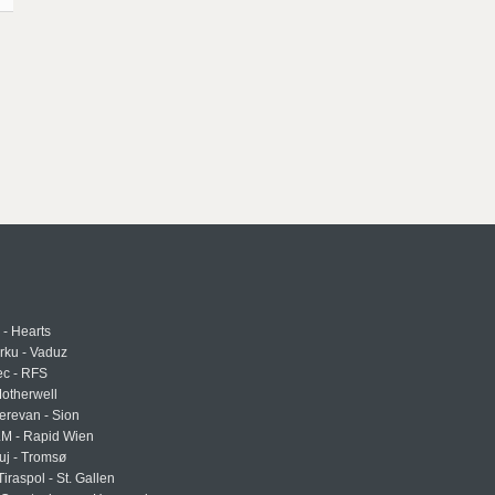
 - Hearts
urku - Vaduz
ec - RFS
otherwell
erevan - Sion
LM - Rapid Wien
uj - Tromsø
Tiraspol - St. Gallen