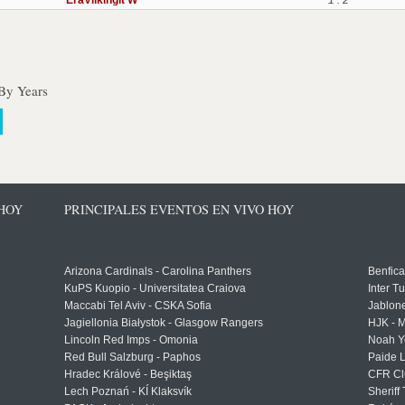
EraViikingit W
1 : 2
By Years
 HOY
PRINCIPALES EVENTOS EN VIVO HOY
Arizona Cardinals - Carolina Panthers
Benfica
KuPS Kuopio - Universitatea Craiova
Inter T
Maccabi Tel Aviv - CSKA Sofia
Jablon
Jagiellonia Białystok - Glasgow Rangers
HJK - M
Lincoln Red Imps - Omonia
Noah Y
Red Bull Salzburg - Paphos
Paide 
Hradec Králové - Beşiktaş
CFR Cl
Lech Poznań - KÍ Klaksvík
Sheriff 