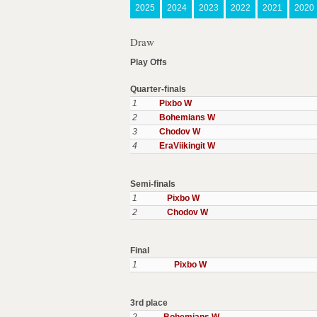
2025
2024
2023
2022
2021
2020
Draw
Play Offs
Quarter-finals
1
Pixbo W
2
Bohemians W
3
Chodov W
4
EraViikingit W
Semi-finals
1
Pixbo W
2
Chodov W
Final
1
Pixbo W
3rd place