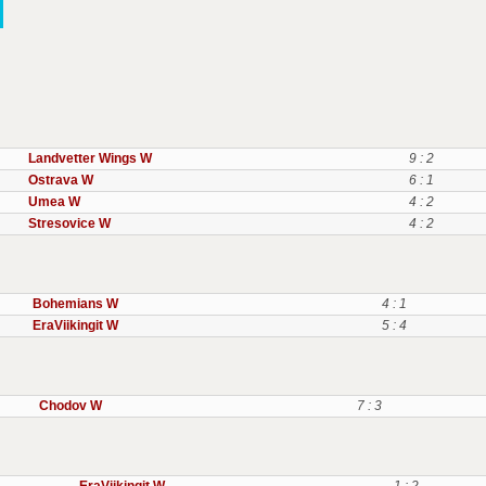
Landvetter Wings W
9 : 2
Ostrava W
6 : 1
Umea W
4 : 2
Stresovice W
4 : 2
Bohemians W
4 : 1
EraViikingit W
5 : 4
Chodov W
7 : 3