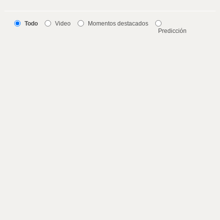
Todo
Video
Momentos destacados
Predicción