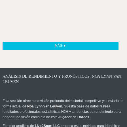
MÁS ▼
ANÁLISIS DE RENDIMIENTO Y PRONÓSTICOS: NOA LYNN VAN
LEUVEN
Esta sección ofrece una visión profunda del historial competitivo y el estado de
forma actual de
Noa Lynn van Leuven
. Nuestra base de datos rastrea
resultados profesionales, estadísticas H2H y tendencias de rendimiento para
brindar una visión completa de este
Jugador de Dardos
.
El motor analítico de
Live2Sport LLC
procesa estas métricas para identificar