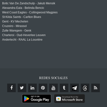
Botic Van De Zandschulp - Jakub Mensik
Alexandra Eala - Belinda Bencic
West Coast Eagles - Collingwood Magpies
St Kilda Saints - Carlton Blues
Gent - KV Mechelen
Cruzeiro - Mirassol
Zulte Waregem - Genk
Charleroi - Oud-Heverlee Leuven
Anderlecht - RAAL La Louvière
REDES SOCIALES