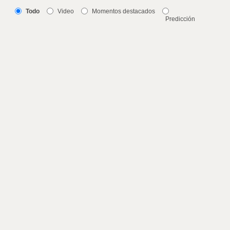
Todo
Video
Momentos destacados
Predicción