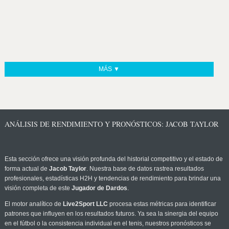
MÁS ▼
ANÁLISIS DE RENDIMIENTO Y PRONÓSTICOS: JACOB TAYLOR
Esta sección ofrece una visión profunda del historial competitivo y el estado de
forma actual de
Jacob Taylor
. Nuestra base de datos rastrea resultados
profesionales, estadísticas H2H y tendencias de rendimiento para brindar una
visión completa de este
Jugador de Dardos
.
El motor analítico de
Live2Sport LLC
procesa estas métricas para identificar
patrones que influyen en los resultados futuros. Ya sea la sinergia del equipo
en el fútbol o la consistencia individual en el tenis, nuestros pronósticos se