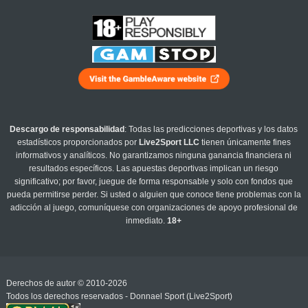
Descargo de responsabilidad
: Todas las predicciones deportivas y los datos
estadísticos proporcionados por
Live2Sport LLC
tienen únicamente fines
informativos y analíticos. No garantizamos ninguna ganancia financiera ni
resultados específicos. Las apuestas deportivas implican un riesgo
significativo; por favor, juegue de forma responsable y solo con fondos que
pueda permitirse perder. Si usted o alguien que conoce tiene problemas con la
adicción al juego, comuníquese con organizaciones de apoyo profesional de
inmediato.
18+
Derechos de autor © 2010-2026
Todos los derechos reservados - Donnael Sport (Live2Sport)