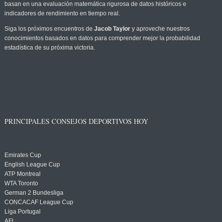
basan en una evaluación matemática rigurosa de datos históricos e
indicadores de rendimiento en tiempo real.
Siga los próximos encuentros de
Jacob Taylor
y aproveche nuestros
conocimientos basados en datos para comprender mejor la probabilidad
estadística de su próxima victoria.
PRINCIPALES CONSEJOS DEPORTIVOS HOY
Emirates Cup
English League Cup
ATP Montreal
WTA Toronto
German 2 Bundesliga
CONCACAF League Cup
Liga Portugal
AFL