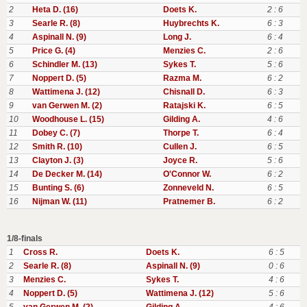
2
Heta D. (16)
Doets K.
2 : 6
3
Searle R. (8)
Huybrechts K.
6 : 3
4
Aspinall N. (9)
Long J.
6 : 4
5
Price G. (4)
Menzies C.
2 : 6
6
Schindler M. (13)
Sykes T.
5 : 6
7
Noppert D. (5)
Razma M.
6 : 2
8
Wattimena J. (12)
Chisnall D.
6 : 3
9
van Gerwen M. (2)
Ratajski K.
6 : 5
10
Woodhouse L. (15)
Gilding A.
4 : 6
11
Dobey C. (7)
Thorpe T.
6 : 4
12
Smith R. (10)
Cullen J.
6 : 5
13
Clayton J. (3)
Joyce R.
5 : 6
14
De Decker M. (14)
O'Connor W.
6 : 2
15
Bunting S. (6)
Zonneveld N.
6 : 5
16
Nijman W. (11)
Pratnemer B.
6 : 2
1/8-finals
1
Cross R.
Doets K.
6 : 5
2
Searle R. (8)
Aspinall N. (9)
0 : 6
3
Menzies C.
Sykes T.
4 : 6
4
Noppert D. (5)
Wattimena J. (12)
5 : 6