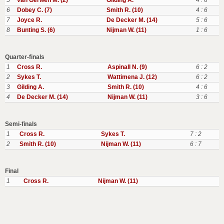
5
van Gerwen M. (2)
Gilding A.
4 : 6
6
Dobey C. (7)
Smith R. (10)
4 : 6
7
Joyce R.
De Decker M. (14)
5 : 6
8
Bunting S. (6)
Nijman W. (11)
1 : 6
Quarter-finals
1
Cross R.
Aspinall N. (9)
6 : 2
2
Sykes T.
Wattimena J. (12)
6 : 2
3
Gilding A.
Smith R. (10)
4 : 6
4
De Decker M. (14)
Nijman W. (11)
3 : 6
Semi-finals
1
Cross R.
Sykes T.
7 : 2
2
Smith R. (10)
Nijman W. (11)
6 : 7
Final
1
Cross R.
Nijman W. (11)