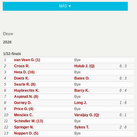
MÁS ▼
Draw
2026
1/32-finals
1
van Veen G. (1)
Bye
2
Cross R.
Holub J. (Q)
6 : 3
3
Heta D. (16)
Bye
4
Doets K.
Bates O.
6 : 3
5
Searle R. (8)
Bye
6
Huybrechts K.
Barry K.
6 : 4
7
Aspinall N. (9)
Bye
8
Gurney D.
Long J.
1 : 6
9
Price G. (4)
Bye
10
Menzies C.
Varaljay G. (Q)
6 : 1
11
Schindler M. (13)
Bye
12
Springer N.
Sykes T.
2 : 6
13
Noppert D. (5)
Bye