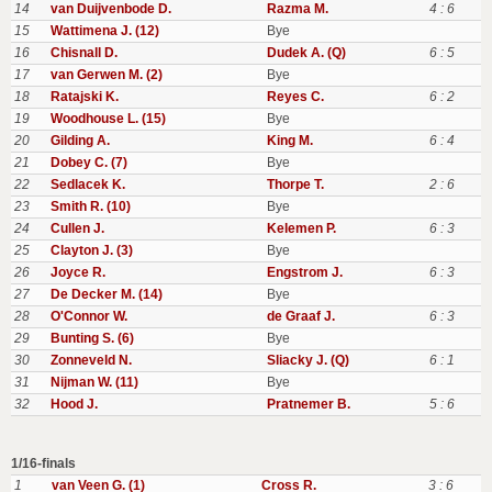
14
van Duijvenbode D.
Razma M.
4 : 6
15
Wattimena J. (12)
Bye
16
Chisnall D.
Dudek A. (Q)
6 : 5
17
van Gerwen M. (2)
Bye
18
Ratajski K.
Reyes C.
6 : 2
19
Woodhouse L. (15)
Bye
20
Gilding A.
King M.
6 : 4
21
Dobey C. (7)
Bye
22
Sedlacek K.
Thorpe T.
2 : 6
23
Smith R. (10)
Bye
24
Cullen J.
Kelemen P.
6 : 3
25
Clayton J. (3)
Bye
26
Joyce R.
Engstrom J.
6 : 3
27
De Decker M. (14)
Bye
28
O'Connor W.
de Graaf J.
6 : 3
29
Bunting S. (6)
Bye
30
Zonneveld N.
Sliacky J. (Q)
6 : 1
31
Nijman W. (11)
Bye
32
Hood J.
Pratnemer B.
5 : 6
1/16-finals
1
van Veen G. (1)
Cross R.
3 : 6