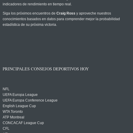
indicadores de rendimiento en tiempo real.
Siga los próximos encuentros de
Craig Ross
y aproveche nuestros
conocimientos basados en datos para comprender mejor la probabilidad
estadística de su próxima victoria.
PRINCIPALES CONSEJOS DEPORTIVOS HOY
NFL
UEFA Europa League
UEFA Europa Conference League
English League Cup
WTA Toronto
ATP Montreal
CONCACAF League Cup
CFL