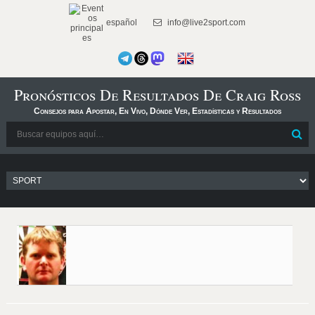
español
info@live2sport.com
Pronósticos De Resultados De Craig Ross
Consejos para Apostar, En Vivo, Dónde Ver, Estadísticas y Resultados