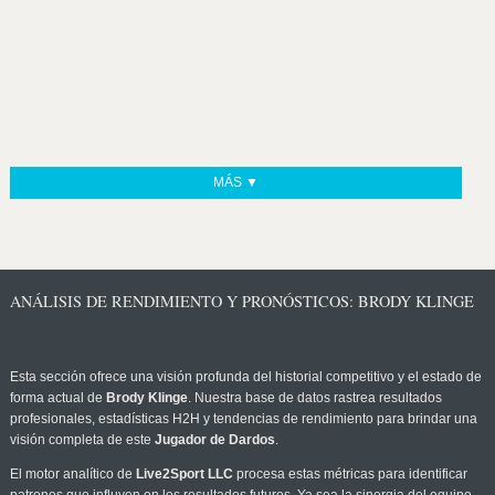
MÁS ▼
ANÁLISIS DE RENDIMIENTO Y PRONÓSTICOS: BRODY KLINGE
Esta sección ofrece una visión profunda del historial competitivo y el estado de
forma actual de
Brody Klinge
. Nuestra base de datos rastrea resultados
profesionales, estadísticas H2H y tendencias de rendimiento para brindar una
visión completa de este
Jugador de Dardos
.
El motor analítico de
Live2Sport LLC
procesa estas métricas para identificar