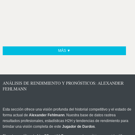
MÁS ▼
ANÁLISIS DE RENDIMIENTO Y PRONÓSTICOS: ALEXANDER
FEHLMANN
Esta sección ofrece una visión profunda del historial competitivo y el estado de
forma actual de
Alexander Fehlmann
. Nuestra base de datos rastrea
resultados profesionales, estadísticas H2H y tendencias de rendimiento para
brindar una visión completa de este
Jugador de Dardos
.